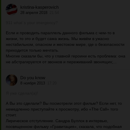
kristina-kasperovich
28 апреля 2018
21:54
911 what`s your imergency?
Если и проводить параллель данного фильма с чем-то в
жизни, то это и будет сама жизнь. Мы живём в ужасно
нестабильном, опасном и жестоком мире, где о безопасности
приходится только мечтать.
Многие сказали бы, что у главной героини есть проблема: она
не абстрагируется от звонков и переживаний звонящих;...
Do you know
8 ноября 2013
17:20
Я уже сделал(а)!
А Вы это сделали? Вы посмотрели этот фильм? Если нет, то
немедленно приступайте к просмотру, ибо «The Сall» того
стоит.
Лирическое отступление. Сандра Буллок в интервью,
посвященном фильму «Гравитация», сказала, что подобная