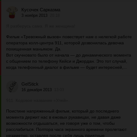
Кусочек Сарказма
3 ноября 2013
20:18
Я разберусь сама. Я же женщина!
Фильм «Тревожный вызов» повествует нам о нелегкой работе
оператора колл-центра 911, которой дозвонилась девочка
похищенная маньяком. Да.
Вот скучновато было от начала — до динамического момента
с общением по телефону Кейси и Джордан. Это тот случай,
когда телефонный диалог в фильме — будет интересней,...
GelStick
16 декабря 2013
13:03
911. Кодовое название «Улей».
Поистине напряженный фильм, который до последнего
момента держит нас в ежовых рукавицах, не давая даже
возможности отдышаться, не говоря уже о том, чтобы
расслабиться. Полтора часа экранного времени пролетают
незаметно, оставляя после себя лишь приятные