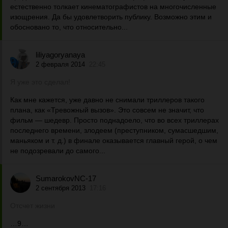
естественно толкает кинематографистов на многочисленные
изощрения. Да бы удовлетворить публику. Возможно этим и
обосновано то, что относительно...
liliyagoryanaya
2 февраля 2014
22:45
Я уже это сделал!
Как мне кажется, уже давно не снимали триллеров такого
плана, как «Тревожный вызов». Это совсем не значит, что
фильм — шедевр. Просто поднадоело, что во всех триллерах
последнего времени, злодеем (преступником, сумасшедшим,
маньяком и т. д.) в финале оказывается главный герой, о чем
не подозревали до самого...
SumarokovNC-17
2 сентября 2013
17:16
Отсчет жизни
…9…