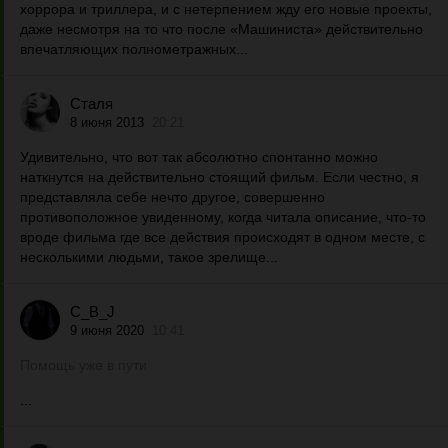
хоррора и триллера, и с нетерпением жду его новые проекты,
даже несмотря на то что после «Машиниста» действительно
впечатляющих полнометражных...
Сталя
8 июня 2013
20:21
Удивительно, что вот так абсолютно спонтанно можно
наткнутся на действительно стоящий фильм. Если честно, я
представляла себе нечто другое, совершенно
противоположное увиденному, когда читала описание, что-то
вроде фильма где все действия происходят в одном месте, с
несколькими людьми, такое зрелище...
C_B_J
9 июня 2020
10:41
Помощь уже в пути
...