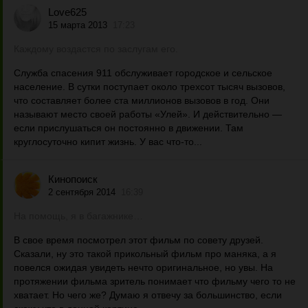
Love625
15 марта 2013
17:23
Каждому воздастся по заслугам его.
Служба спасения 911 обслуживает городское и сельское
население. В сутки поступает около трехсот тысяч вызовов,
что составляет более ста миллионов вызовов в год. Они
называют место своей работы «Улей». И действительно —
если прислушаться он постоянно в движении. Там
круглосуточно кипит жизнь. У вас что-то...
Кинопоиск
2 сентября 2014
16:39
На помощь, я в багажнике…
В свое время посмотрел этот фильм по совету друзей.
Сказали, ну это такой прикольный фильм про маняка, а я
повелся ожидая увидеть нечто оригинальное, но увы. На
протяжении фильма зритель понимает что фильму чего то не
хватает. Но чего же? Думаю я отвечу за большинство, если