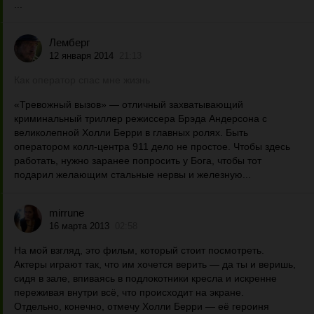
...
Лемберг
12 января 2014
21:13
Как оператор спас мне жизнь
«Тревожный вызов» — отличный захватывающий
криминальный триллер режиссера Брэда Андерсона с
великолепной Холли Берри в главных ролях. Быть
оператором колл-центра 911 дело не простое. Чтобы здесь
работать, нужно заранее попросить у Бога, чтобы тот
подарил желающим стальные нервы и железную...
mirrune
16 марта 2013
02:58
На мой взгляд, это фильм, который стоит посмотреть.
Актеры играют так, что им хочется верить — да ты и веришь,
сидя в зале, впиваясь в подлокотники кресла и искренне
переживая внутри всё, что происходит на экране.
Отдельно, конечно, отмечу Холли Берри — её героиня