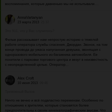
воспоминания, которые давненько мы не испытывали....
AnnaVartanyan
23 марта 2013
21:37
Это 911, что у Вас случилось?
Фильм рассказывает нам непростую историю о тяжелой
работе оператора службы спасения, Джордан. Звонок, на том
конце провода до ужаса напуганная девушка, звонящая с
одноразового мобильного из багажника автомобиля. Ее
похитили с парковки торгового центра и везут в неизвестность
с неопределенной целью. Оператор...
Alex Croft
10 июня 2013
09:46
Тревожный Вызов
Ничто не вечно и всё подвластно переменам. Особенно по
отношению к зрителям, которые становятся более
предпочтительны к своим кинематографическим вкусам. Что