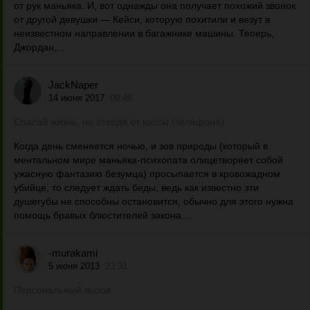
от рук маньяка. И, вот однажды она получает похожий звонок
от другой девушки — Кейси, которую похитили и везут в
неизвестном направлении в багажнике машины. Теперь,
Джордан,...
JackNaper
14 июня 2017
00:46
Спасай жизнь, не отходя от кассы (телефона)
Когда день сменяется ночью, и зов природы (который в
ментальном мире маньяка-психопата олицетворяет собой
ужасную фантазию безумца) просыпается в кровожадном
убийце, то следует ждать беды, ведь как известно эти
душегубы не способны остановится, обычно для этого нужна
помощь бравых блюстителей закона....
-murakami
5 июня 2013
23:31
Персональный вызов