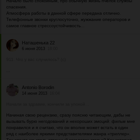
Начало было спокойным, про обычную жизнь пчелок службы
спасения.
Атмосфера работы в данной сфере передана отлично.
Телефонные звонки круглосуточно, жужжание операторов и
самое главное стрессоустойчивость...
Наташенька 22
6 июня 2013
18:00
911. Что у вас случилось? (с)
...
Antonio Borodin
14 июня 2013
16:04
Начали за здравие, кончили за упокой…
Начиная свою рецензию, сразу поясню читающим, дабы не
вызывать бурю негодований и нехороших эмоций: фильм мне
понравился и я считаю, что он вполне может встать в один
ряд с наиболее яркими представителями жанра «триллер».