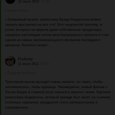
22 июля 2013
15:20
Сигнал жизни
«Тревожный вызов» режиссера Брэда Андерсона можно
сказать выстрелил на все сто! Этот недорогой триллер, в
успех которого не верили даже собственные продюсеры,
оказался настоящим хитом кинотеатрального проката и стал
одним из самых запоминающихся фильмов последнего
времени. Конечно сюжет...
ProActor
11 июня 2013
00:27
«Трудная работа»
Триллеров нынче выходит очень немало, но таких, чтобы
запоминались, лишь единицы. Неожиданно, новый фильм с
Холли Берри в главной роли оказался именно таким. Картина
режиссера Андерсона, который прежде был занят на съемках
отличных сериалов, умудрился снять увлекательное и
напряженное...