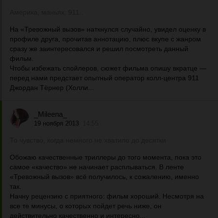
Америка, маньяк, 911..
На «Тревожный вызов» наткнулся случайно, увидел оценку в
профиле друга, прочитав аннотацию, плюс вкупе с жанром
сразу же заинтересовался и решил посмотреть данный
фильм.
Чтобы избежать спойлеров, сюжет фильма опишу вкратце —
перед нами предстает опытный оператор колл-центра 911
Джордан Тёрнер (Холли...
_Mileena_
19 ноября 2013
14:55
То чувство, когда немного не хватило до десятки
Обожаю качественные триллеры до того момента, пока это
самое «качество» не начинает расплываться. В ленте
«Тревожный вызов» всё получилось, к сожалению, именно
так.
Начну рецензию с приятного: фильм хороший. Несмотря на
все те минусы, о которых пойдет речь ниже, он
действительно качественно и интересно...