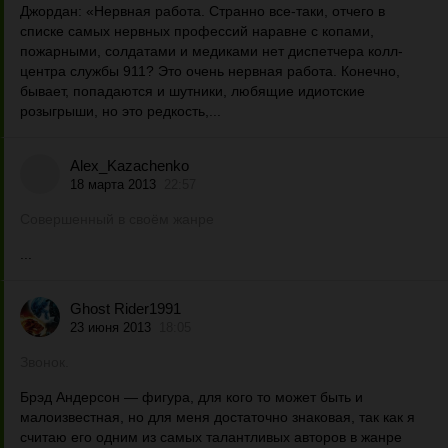
Джордан: «Нервная работа. Странно все-таки, отчего в
списке самых нервных профессий наравне с копами,
пожарными, солдатами и медиками нет диспетчера колл-
центра службы 911? Это очень нервная работа. Конечно,
бывает, попадаются и шутники, любящие идиотские
розыгрыши, но это редкость,...
Alex_Kazachenko
18 марта 2013
22:57
Совершенный в своём жанре
...
Ghost Rider1991
23 июня 2013
18:05
Звонок.
Брэд Андерсон — фигура, для кого то может быть и
малоизвестная, но для меня достаточно знаковая, так как я
считаю его одним из самых талантливых авторов в жанре