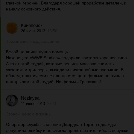
главной героини. Благодаря хорошей проработке деталей, к
началу основного действия...
Кинопоиск
26 июня 2013
16:50
Трехзначный код спасения
Белой женщине нужна помощь
Наконец-то «WWE Studios» подарили зрителю хорошее кино.
А то от этой студий, которые решили массово снимать
ужастики и триллеры, выходили низкопробные пустышки. В
общем, практически не одного стоящего фильма не вышло
под крылом этой студий. Но фильм «Тревожный...
Nezlayaa
11 июня 2013
23:11
Звонок, ценою в жизнь.
Оператор службы спасения Джорддан Тертен однажды
допустила ошибку и не смогла предотвратить гибель девушки