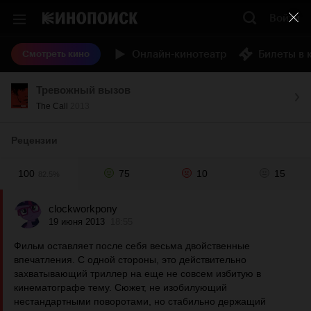
Войти
Онлайн-кинотеатр
Билеты в 
Смотреть кино
Тревожный вызов
The Call
2013
Рецензии
100
75
10
15
82.5%
clockworkpony
19 июня 2013
18:55
Фильм оставляет после себя весьма двойственные
впечатления. С одной стороны, это действительно
захватывающий триллер на еще не совсем избитую в
кинематографе тему. Сюжет, не изобилующий
нестандартными поворотами, но стабильно держащий