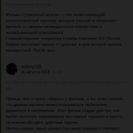
Напряжённый триллер
Фильм «Тревожный вызов» — это захватывающий
психологический триллер, который ужасает и напрягает
зрителя со своими неожиданными поворотами и
захватывающей атмосферой.
Главной героине, оператору службы спасения 911 (Холли
Берри) поступает звонок от девочки, в дом которой проник
неизвестный. После чего...
andrey126
16 августа 2014
15:48
Из 188 миллионов звонков, этот предназначался персонально
ей…
Прежде чем я начну говорить о фильме, я бы хотел сказать,
что данная картина может понравиться любителям
держаться в напряжение. Этот фильм создан для тех, кто
любит испытать переживание за главную героиню и просто
логически обсудить действие героев.
Честно говоря, меня удивил сам жанр, раньше я смотрел...