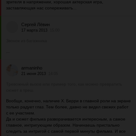
зрителя в напряжении, хорошая актерская игра,
заставляющая нас сопереживать...
Сергей Лёвин
17 марта 2013
15:00
Звонок из багажника
...
armaninho
21 июня 2013
14:05
Тревожный вызов или пример того, как можно превратить
сюжет в треш.
Вообще, конечно, наличие Х. Берри в главной роли на экране
только радует глаз. Тем более, давно не видел свежих работ
с ее участием.
Да и сюжет фильма разворачивается интересным, а самое
главное, интригующим образом. Начинаешь пристально
следить за интригой с самой первой минуты фильма. И все