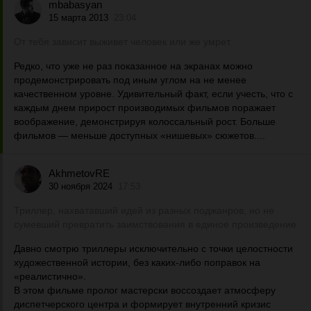
mbabasyan
15 марта 2013
23:04
От тебя зависит выживет человек или же умрет.
Редко, что уже не раз показанное на экранах можно
продемонстрировать под иным углом на не менее
качественном уровне. Удивительный факт, если учесть, что с
каждым днем прирост производимых фильмов поражает
воображение, демонстрируя колоссальный рост. Больше
фильмов — меньше доступных «нишевых» сюжетов....
AkhmetovRE
30 ноября 2024
17:53
Триллер, нахватавший идей из разных поджанров, но не
сумевший превратить заимствования в единое произведение
Давно смотрю триллеры исключительно с точки целостности
художественной истории, без каких-либо поправок на
«реалистично».
В этом фильме пролог мастерски воссоздает атмосферу
диспетчерского центра и формирует внутренний кризис