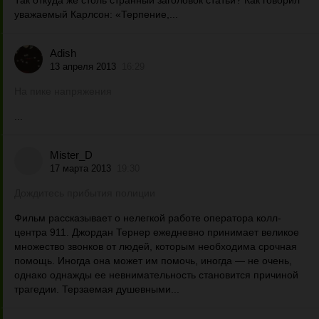
Так откуда же столь странный заголовок статьи? Как говорил
уважаемый Карлсон: «Терпение,...
Adish
13 апреля 2013
16:29
На пике напряжения
...
Mister_D
17 марта 2013
19:30
Дождитесь прибытия полиции
Фильм рассказывает о нелегкой работе оператора колл-
центра 911. Джордан Тернер ежедневно принимает великое
множество звонков от людей, которым необходима срочная
помощь. Иногда она может им помочь, иногда — не очень,
однако однажды ее невнимательность становится причиной
трагедии. Терзаемая душевными...