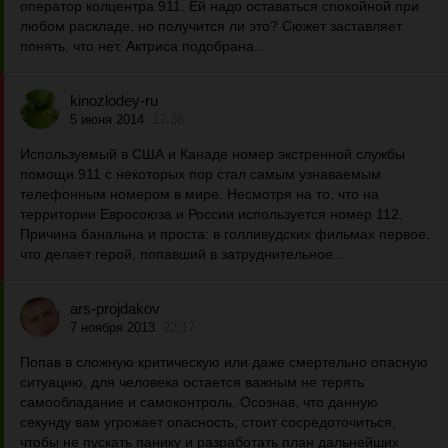
оператор колцентра 911. Ей надо оставаться спокойной при
любом раскладе, но получится ли это? Сюжет заставляет
понять, что нет. Актриса подобрана...
kinozlodey-ru
5 июня 2014
17:38
Используемый в США и Канаде номер экстренной службы
помощи 911 с некоторых пор стал самым узнаваемым
телефонным номером в мире. Несмотря на то, что на
территории Евросоюза и России используется номер 112.
Причина банальна и проста: в голливудских фильмах первое,
что делает герой, попавший в затруднительное...
ars-projdakov
7 ноября 2013
22:17
Попав в сложную критическую или даже смертельно опасную
ситуацию, для человека остается важным не терять
самообладание и самоконтроль. Осознав, что данную
секунду вам угрожает опасность, стоит сосредоточиться,
чтобы не пускать панику и разработать план дальнейших