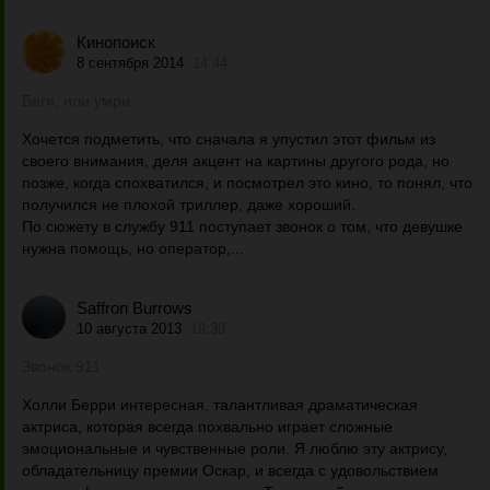
Кинопоиск
8 сентября 2014
14:44
Беги, или умри
Хочется подметить, что сначала я упустил этот фильм из
своего внимания, деля акцент на картины другого рода, но
позже, когда спохватился, и посмотрел это кино, то понял, что
получился не плохой триллер, даже хороший.
По сюжету в службу 911 поступает звонок о том, что девушке
нужна помощь, но оператор,...
Saffron Burrows
10 августа 2013
19:39
Звонок 911
Холли Берри интересная, талантливая драматическая
актриса, которая всегда похвально играет сложные
эмоциональные и чувственные роли. Я люблю эту актрису,
обладательницу премии Оскар, и всегда с удовольствием