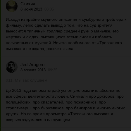
Стихия
8 июня 2013
08:05
Исходя из крайне скудного описания и сумбурного трейлера к
фильму, легко сделать вывод о том, что на суд зрителя
выносится типичный триллер средней руки о маньяке, его
жертвах и людях, пытающихся всеми силами избавить
несчастных от мучений. Ничего необычного от «Тревожного
вызова» я не ждала, рассчитывала...
Jedi Aragorn
8 апреля 2013
09:35
911. Мы вас слушаем.
До 2013 года кинематограф успел уже охватить абсолютно
все сферы деятельности людей. Снимали про докторов, про
полицейских, про спасателей, про пожарников, про
стриптизерш, про биржевиков, про банкиров и многих-многих
других. Но во время просмотра «Тревожного вызова» я
всерьез задумался о следующем:...