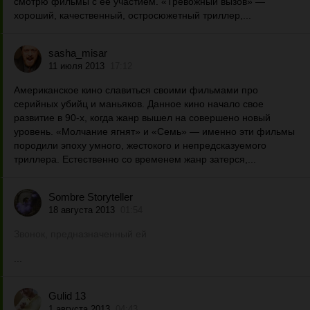
смотрю фильмы с ее участием. «Тревожный вызов» —
хороший, качественный, остросюжетный триллер,...
sasha_misar
11 июля 2013
17:12
Американское кино славиться своими фильмами про
серийных убийц и маньяков. Данное кино начало свое
развитие в 90-х, когда жанр вышел на совершено новый
уровень. «Молчание ягнят» и «Семь» — именно эти фильмы
породили эпоху умного, жестокого и непредсказуемого
триллера. Естественно со временем жанр затерся,...
Sombre Storyteller
18 августа 2013
01:54
Звонок, предназначенный ей
...
Gulid 13
1 августа 2013
04:43