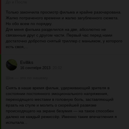
До и После
Только закончила просмотр фильма и крайне разочарована.
Жалко потраченого времени и жалко загубленного сюжета.
Но обо всем по порядку.
Для меня фильма разделился на две, абсолютно не
связанные друг с другом части. Первый час перед нами
достаточно добротно снятый триллер с маньяком, у которого
есть своя,...
Evilliks
16 сентября 2013
20:02
Шок — это по нашему
Снять в наше время фильм, удерживающий зрителя в
состоянии постоянного эмоционального напряжения,
переходящего местами в головную боль, заставляющий
ёрзать на стуле и молить о скорейшей развязке
происходящего на экране безумия — на такое способен
далеко не каждый режиссёр. Именно такие впечатления я
испытала...