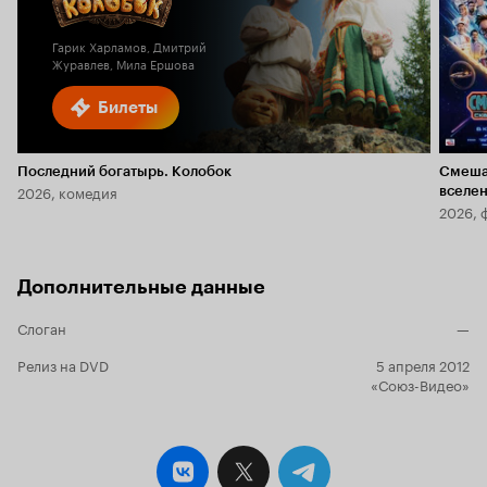
6.1
2.3
Гарик Харламов, Дмитрий
Журавлев, Мила Ершова
Билеты
Последний богатырь. Колобок
Смеша
2026, комедия
вселе
2026, 
Дополнительные данные
Слоган
—
Релиз на DVD
5 апреля 2012
«Союз-Видео»