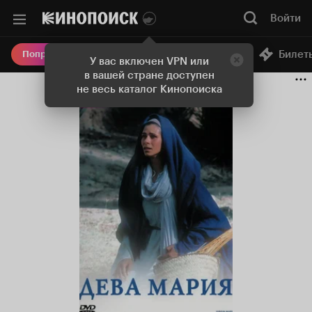
Войти
Онлайн-кинотеатр
Билет
Попробовать Плюс
У вас включен VPN или
в вашей стране доступен
не весь каталог Кинопоиска