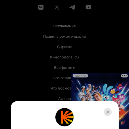
Соглашение
Правила рекомендаций
Справка
Кинопоиск PRO
Все фильмы
Все сериалы
РЕКЛАМА
Что посмотреть
Афиша
Музыка
Телепрограмма