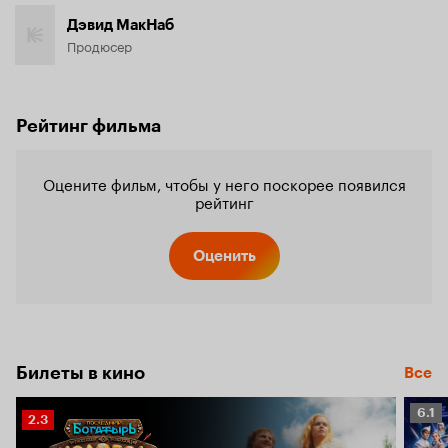
Дэвид МакНаб
Продюсер
Рейтинг фильма
Оцените фильм, чтобы у него поскорее появился
рейтинг
Оценить
Билеты в кино
Все
Рейт
6.1
Рейтинг
2.3
Кино
Кинопоиска