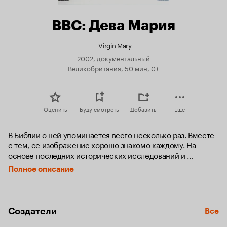
BBC: Дева Мария
Virgin Mary
2002, документальный
Великобритания, 50 мин, 0+
Оценить
Буду смотреть
Добавить
Еще
В Библии о ней упоминается всего несколько раз. Вместе 
с тем, ее изображение хорошо знакомо каждому. На 
основе последних исторических исследований и 
свидетельств нового Завета авторы этого фильма 
Полное описание
постарались воссоздать на экране историю этой 
поразительной женщины. Самое удивительное то, что 
картина, получившаяся в итоге, сильно отличается от 
общепринятых представлений.
Создатели
Все