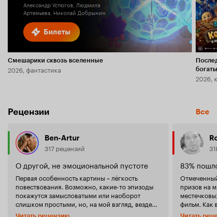
Александр Устюгов, Людмила
Артемьева, Николай Добрынин
Билеты
Смешарики сквозь вселенные
После
2026, фантастика
богаты
2026, 
Рецензии
Все
Ben-Artur
R
317 рецензий
31
О другой, не эмоциональной пустоте
83% пошло
Первая особенность картины – лёгкость
Отмеченный
повествования. Возможно, какие-то эпизоды
призов на 
покажутся замысловатыми или наоборот
местечковых
слишком простыми, но, на мой взгляд, везде
фильм. Как 
ощущается естественность, неопытность,
фестивалях 
Читать рецензию
Читать рец