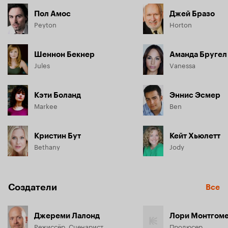
Пол Амос
Джей Бразо
Peyton
Horton
Шеннон Бекнер
Аманда Бругел
Jules
Vanessa
Кэти Боланд
Эннис Эсмер
Markee
Ben
Кристин Бут
Кейт Хьюлетт
Bethany
Jody
Создатели
Все
Джереми Лалонд
Лори Монтгом
Режиссёр, Сценарист
Продюсер