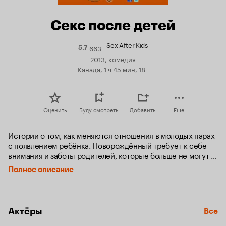
Секс после детей
Sex After Kids
663
Рейтинг
5.7
Кинопоиска
2013, комедия
5.7
Канада, 1 ч 45 мин, 18+
Оценить
Буду смотреть
Добавить
Еще
Истории о том, как меняются отношения в молодых парах 
с появлением ребёнка. Новорождённый требует к себе 
внимания и заботы родителей, которые больше не могут 
как и раньше принадлежать только друг другу. Матери из 
Полное описание
успешных и красивых женщин превращаются в 
замученных домохозяек, погружаются в хлопоты, 
домашние дела, всю их жизнь подчиняет себе любимый 
малыш, а муж и секс отходят на второй план…
Актёры
Все