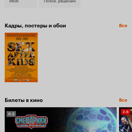
5.7
IMDb
Полож. рецензии
Кадры, постеры и обои
Все
Билеты в кино
Все
Рейт
2.8
Рейтинг
6.2
Кино
Кинопоиска
2.8
6.2