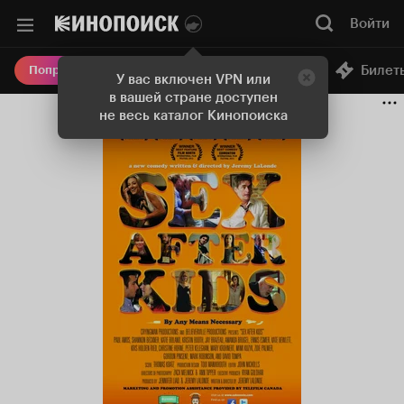
Войти
Онлайн-кинотеатр
Билет
Попробовать Плюс
У вас включен VPN или
в вашей стране доступен
не весь каталог Кинопоиска