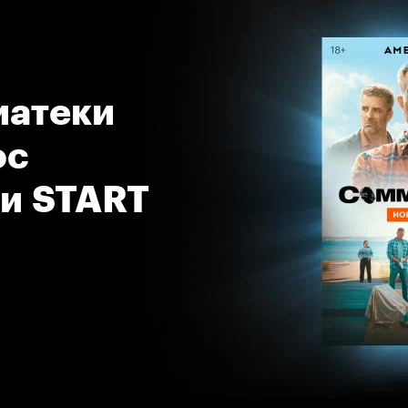
атеки 
с 
 и START