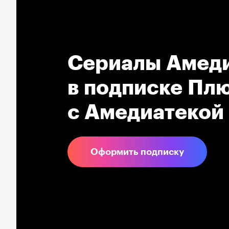
Сериалы Амеди
в подпиcке Плю
с Амедиатекой
Оформить подписку