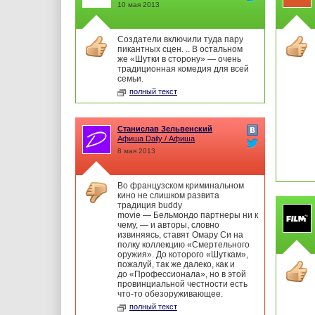
10 мая 2013
Создатели включили туда пару
пикантных сцен. .. В остальном
же «Шутки в сторону» — очень
традиционная комедия для всей
семьи.
полный текст
Станислав Зельвенский
Афиша Daily / Афиша
8 мая 2013
Во французском криминальном
кино не слишком развита
традиция buddy
movie — Бельмондо партнеры ни к
чему, — и авторы, словно
извиняясь, ставят Омару Си на
полку коллекцию «Смертельного
оружия». До которого «Шуткам»,
пожалуй, так же далеко, как и
до «Профессионала», но в этой
провинциальной честности есть
что-то обезоруживающее.
полный текст