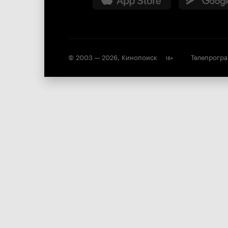
© 2003 —
2026
,
Кинопоиск
Телепрогр
18
+