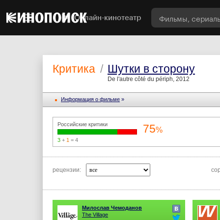
Онлайн-кинотеатр
Критика
/
Шутки в сторону
De l'autre côté du périph, 2012
Информация o фильме
»
Российские критики
75
%
3
+
1
= 4
рецензии:
со
Милослав Чемоданов
The Village