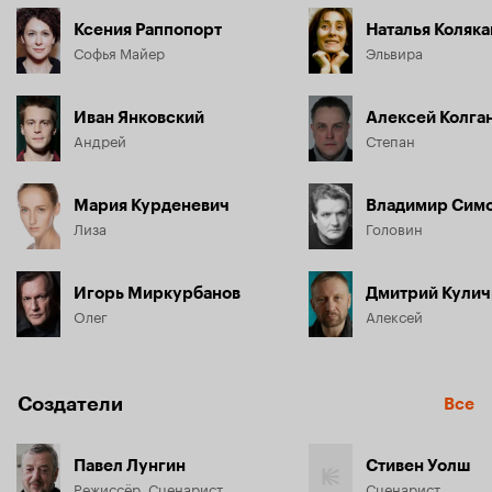
Ксения Раппопорт
Наталья Коляка
Софья Майер
Эльвира
Иван Янковский
Алексей Колга
Андрей
Степан
Мария Курденевич
Владимир Сим
Лиза
Головин
Игорь Миркурбанов
Дмитрий Кулич
Олег
Алексей
Создатели
Все
Павел Лунгин
Стивен Уолш
Режиссёр, Сценарист
Сценарист