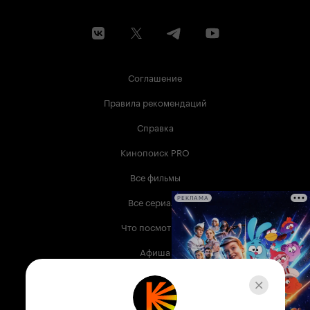
Соглашение
Правила рекомендаций
Справка
Кинопоиск PRO
Все фильмы
Все сериалы
РЕКЛАМА
Что посмотреть
Афиша
Музыка
Телепрограмма