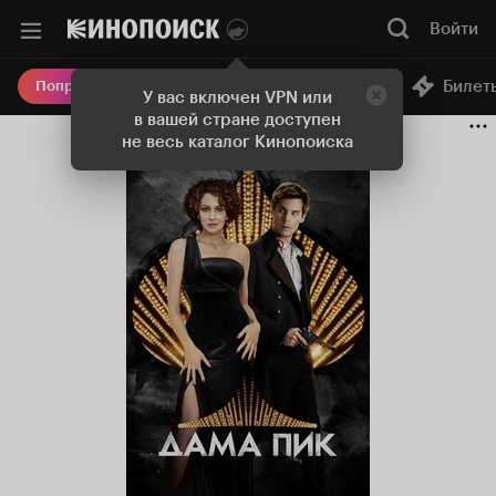
Войти
Онлайн-кинотеатр
Билет
Попробовать Плюс
У вас включен VPN или
в вашей стране доступен
не весь каталог Кинопоиска