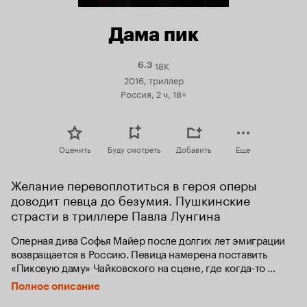
Дама пик
18K
Рейтинг
6.3
Кинопоиска
2016, триллер
6.3
Россия, 2 ч, 18+
Оценить
Буду смотреть
Добавить
Еще
Желание перевоплотиться в героя оперы 
доводит певца до безумия. Пушкинские 
страсти в триллере Павла Лунгина
Оперная дива Софья Майер после долгих лет эмиграции 
возвращается в Россию. Певица намерена поставить 
«Пиковую даму» Чайковского на сцене, где когда-то 
дебютировала. Спектакль, без сомнения, станет событием 
Полное описание
сезона, а все актеры постановки проснутся знаменитыми. 