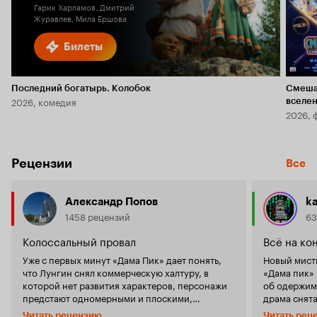
Гарик Харламов, Дмитрий
Журавлев, Мила Ершова
Билеты
Последний богатырь. Колобок
Смеша
2026, комедия
вселе
2026, 
Рецензии
Все
Александр Попов
ka
1458 рецензий
63
Колоссальный провал
Всё на ко
Уже с первых минут «Дама Пик» дает понять,
Новый мист
что Лунгин снял коммерческую халтуру, в
«Дама пик»
которой нет развития характеров, персонажи
об одержим
предстают одномерными и плоскими,
драма снят
деревянная игра большинства актеров
оперы Петр
Читать рецензию
Читать рец