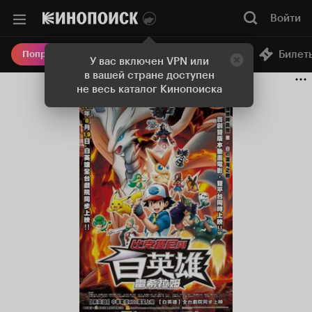
Войти
Онлайн-кинотеатр
Билет
Попробовать Плюс
У вас включен VPN или
в вашей стране доступен
не весь каталог Кинопоиска