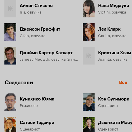
Айлин Стивенс
Нана Мидзуки
Iris, озвучка
Victini, озвучка
Джейсон Гриффит
Леа Кларк
Cilan, озвучка
Carlita, озвучка
Джеймс Картер Каткарт
Кристина Хвам
James / Meowth, озвучка (в титрах: Jimmy Zoppi)
Juanita, озвучка
Создатели
Все
Кунихико Юяма
Кэн Сугимори
Режиссёр
Сценарист
Сатоси Тадзири
Дзюнъити Мас
Сценарист
Сценарист