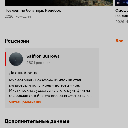
Последний богатырь. Колобок
Смеша
2026, комедия
вселе
2026, 
Рецензии
Все
Saffron Burrows
3601 рецензия
Дающий силу
Мультсериал «Покемон» из Японии стал
культовым и популярным во всем мире.
Мистические существа из этого мультфильма
очаровали детей, и мультсериал смотрелся с
удовольствием. Сериал стал так популярен, что
Читать рецензию
к нему стали создавать отдельные,
полнометражные мультфильмы, и данный один
из таких. Встречайте снова Эша и его новых
друзей. Эш и его друг и самый любимый
Дополнительные данные
покемон Пикачу всегда там, где бывают