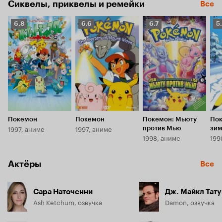
Сиквелы, приквелы и ремейки
Все
Рейтинг
Рейтинг
Рейтинг
Р
6.8
6.6
6.7
5
Кинопоиска
Кинопоиска
Кинопоиска
К
6.8
6.6
6.7
5.
Покемон
Покемон
Покемон: Мьюту
Пок
1997, аниме
1997, аниме
против Мью
зи
1998, аниме
199
Актёры
Все
Сара Наточенни
Дж. Майкл Тат
Ash Ketchum, озвучка
Damon, озвучка