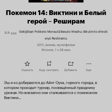
Покемон 14: Виктини и Белый
герой – Реширам
Gekijôban Pokketo Monsutâ Besuto Wisshu: Bikutini to shiroki
344
Рейтинг
5.5
Кинопоиска
eiyû Reshiramu
5.5
2011, аниме, мультфильм
Япония, 1 ч 38 мин
Оценить
Буду смотреть
Добавить
Еще
Эш и ко добираются до Айнт Оука, горного города, в 
котором проходит турнир, посвящённый празднику 
урожая. Но внезапно они сталкиваются с покемоном 
Виктини...