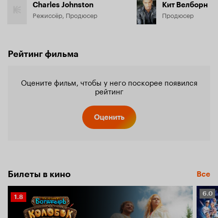
Charles Johnston
Кит Велборн
Режиссёр, Продюсер
Продюсер
Рейтинг фильма
Оцените фильм, чтобы у него поскорее появился
рейтинг
Оценить
Билеты в кино
Все
Рейт
6.0
Рейтинг
1.8
Кино
Кинопоиска
6.0
1.8