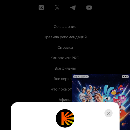
Соглашение
Правила рекомендаций
Справка
Кинопоиск PRO
Все фильмы
Все сериалы
РЕКЛАМА
Что посмотреть
Афиша
Музыка
Телепрограмма