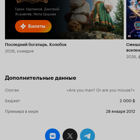
Гарик Харламов, Дмитрий
Журавлев, Мила Ершова
Билеты
Последний богатырь. Колобок
Смеша
2026, комедия
вселе
2026, 
Дополнительные данные
Слоган
«Are you man? Or are you mouse?»
Бюджет
2 000 $
Премьера в мире
28 января 2012