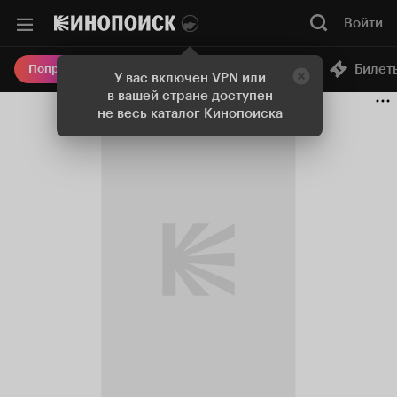
Войти
Онлайн-кинотеатр
Билет
Попробовать Плюс
У вас включен VPN или
в вашей стране доступен
не весь каталог Кинопоиска