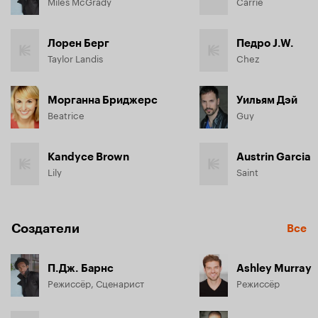
Miles McGrady
Carrie
Лорен Берг
Педро J.W.
Taylor Landis
Chez
Морганна Бриджерс
Уильям Дэй
Beatrice
Guy
Kandyce Brown
Austrin Garcia
Lily
Saint
Создатели
Все
П.Дж. Барнс
Ashley Murray
Режиссёр, Сценарист
Режиссёр