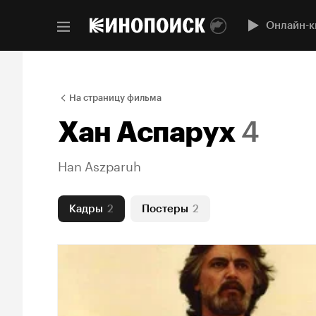
Онлайн-к
На страницу фильма
Хан Аспарух
4
Han Aszparuh
Кадры
2
Постеры
2