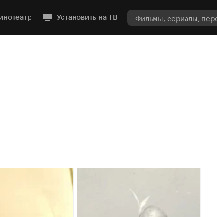
инотеатр
Установить на ТВ