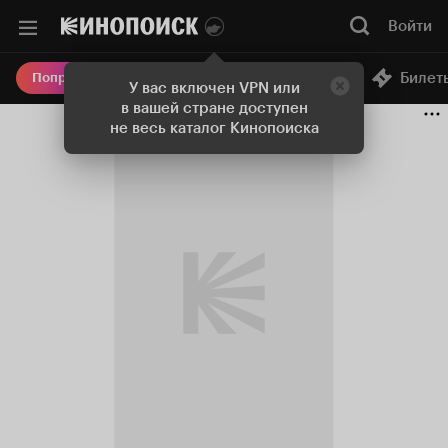
Войти
Онлайн-кинотеатр
Билет
Попробовать Плюс
У вас включен VPN или
в вашей стране доступен
не весь каталог Кинопоиска