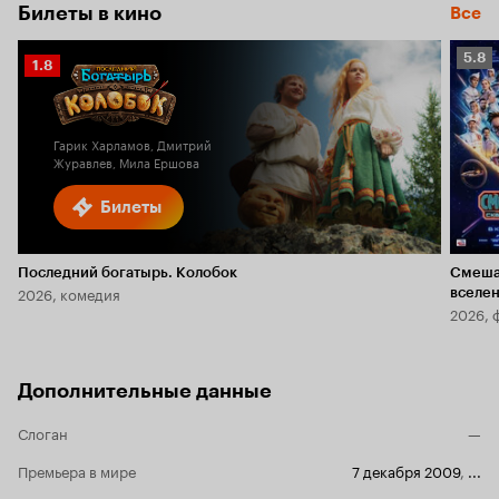
Билеты в кино
Все
Рейт
5.8
Рейтинг
1.8
Кино
Кинопоиска
5.8
1.8
Гарик Харламов, Дмитрий
Журавлев, Мила Ершова
Билеты
Последний богатырь. Колобок
Смеша
2026, комедия
вселе
2026, 
Дополнительные данные
Слоган
—
Премьера в мире
7 декабря 2009
,
...