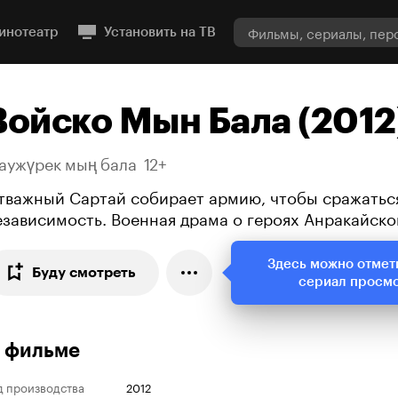
инотеатр
Установить на ТВ
Войско Мын Бала (2012
аужүрек мың бала
12+
тважный Сартай собирает армию, чтобы сражатьс
езависимость. Военная драма о героях Анракайско
Здесь можно отмет
Буду смотреть
сериал просм
 фильме
д производства
2012