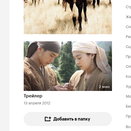
Ст
Жа
Сл
Ре
Сц
Пр
Оп
Ко
Ху
2 мин
Длительность 2 мин
Мо
Трейлер
13 апреля 2012
Бю
Пр
Добавить в папку
Во