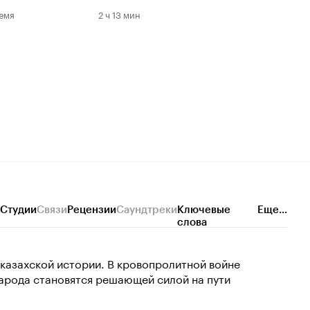
емя
2 ч 13 мин
Студии
Связи
Рецензии
Саундтреки
Ключевые
Еще...
слова
 казахской истории. В кровопролитной войне
народа становятся решающей силой на пути