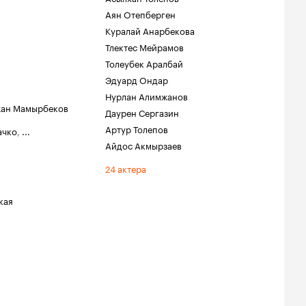
Аян Отепберген
Куралай Анарбекова
Тлектес Мейрамов
Толеубек Аралбай
Эдуард Ондар
Нурлан Алимжанов
ан Мамырбеков
Даурен Сергазин
Артур Толепов
ачко
,
...
Айдос Акмырзаев
24 актера
кая