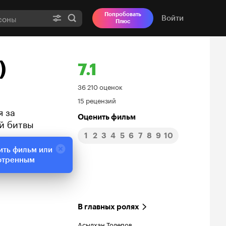
Попробовать
Войти
Плюс
)
7.1
Рейтинг
36 210 оценок
15 рецензий
Кинопоиска
я за
Оценить фильм
й битвы
7.1
1
2
3
4
5
6
7
8
9
10
ить фильм или
отренным
В главных ролях
Асылхан Толепов