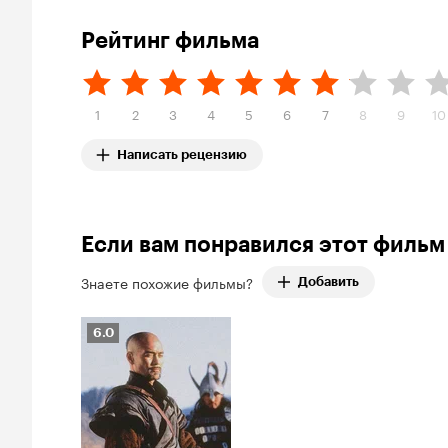
Рейтинг фильма
1
2
3
4
5
6
7
8
9
10
Написать рецензию
Если вам понравился этот фильм
Знаете похожие фильмы?
Добавить
Рейтинг
6.0
Кинопоиска
6.0