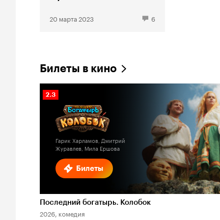
20 марта 2023
6
Билеты в кино
Рейтинг
2.3
Кинопоиска
2.3
Гарик Харламов, Дмитрий
Журавлев, Мила Ершова
Билеты
Последний богатырь. Колобок
2026, комедия