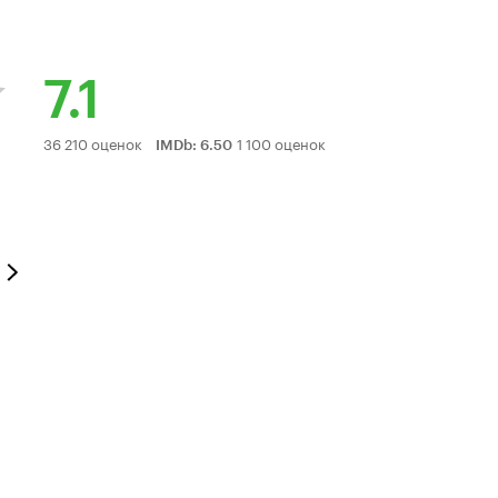
7.1
Рейтинг
36 210 оценок
1 100 оценок
IMDb
:
6.50
Кинопоиска
7.1