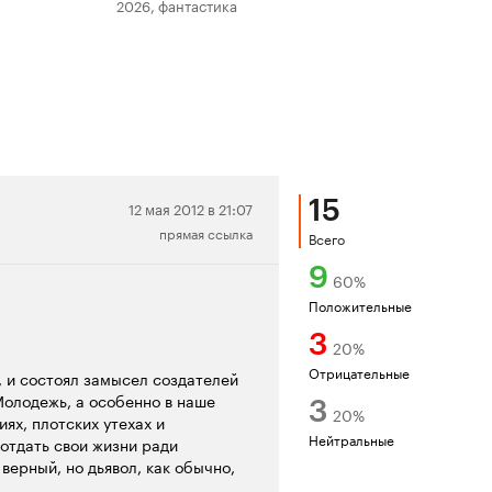
2026, фантастика
202
15
Нейтральная
12 мая 2012 в 21:07
прямая ссылка
рецензия
Всего
9
60
%
Положительные
3
20
%
Отрицательные
, и состоял замысел создателей
Молодежь, а особенно в наше
3
20
%
ях, плотских утехах и
Нейтральные
 отдать свои жизни ради
верный, но дьявол, как обычно,