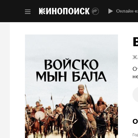
Онлайн-к
Ж
О
н
О
Го