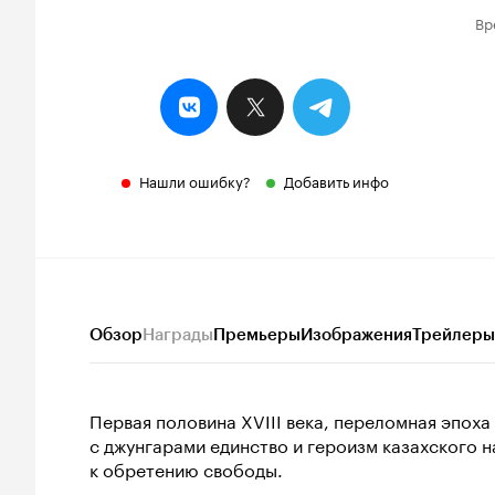
Вр
Нашли ошибку?
Добавить инфо
Обзор
Награды
Премьеры
Изображения
Трейлеры
Первая половина XVIII века, переломная эпоха
с джунгарами единство и героизм казахского 
к обретению свободы.