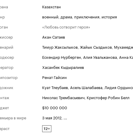
рана
Казахстан
нр
военный
,
драма
,
приключения
,
история
оган
«Любовь сотворит героя»
жиссер
Акан Сатаев
енарий
Тимур Жаксылыков
,
Жайык Сыздыков
,
Мухамедж
одюсер
Ескендир Нурберген
,
Алия Увальжанова
,
Анна К
ератор
Хасанбек Кыдыралиев
мпозитор
Ренат Гайсин
дожник
Куат Тлеубаев
,
Асель Шалабаева
,
Лидия Ордынс
нтаж
Николас Трембасьевич
,
Кристофер Робин Белл
джет
$10 000 000
емьера в мире
3 мая 2012
,
...
зраст
12+