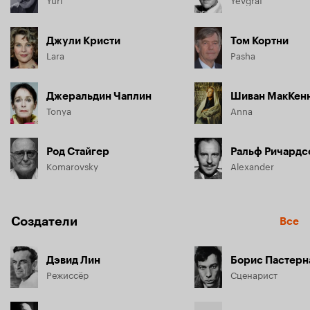
Джули Кристи
Том Кортни
Lara
Pasha
Джеральдин Чаплин
Шиван МакКен
Tonya
Anna
Род Стайгер
Ральф Ричардс
Komarovsky
Alexander
Создатели
Все
Дэвид Лин
Борис Пастерн
Режиссёр
Сценарист