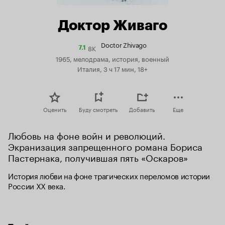
Доктор Живаго
Doctor Zhivago
8K
Рейтинг
7.1
Кинопоиска
1965, мелодрама, история, военный
7.1
Италия, 3 ч 17 мин, 18+
Оценить
Буду смотреть
Добавить
Еще
Любовь на фоне войн и революций. 
Экранизация запрещенного романа Бориса 
Пастернака, получившая пять «Оскаров»
История любви на фоне трагических переломов истории 
России XX века.