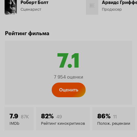
Роберт Болт
Арвидс Грифф
Сценарист
Продюсер
Рейтинг фильма
7.1
Рейтин
7 954 оценки
Кинопо
Оценить
7.1
87K
49
11
7.9
82%
86%
IMDb
Рейтинг кинокритиков
Полож. рецензии