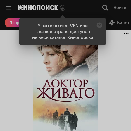
Доктор Живаго фильм, 1965, дата выхода трейлеры актер
Войти
Онлайн-кинотеатр
Билет
Попробовать Плюс
У вас включен VPN или
в вашей стране доступен
не весь каталог Кинопоиска