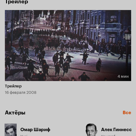
Трейлер
4 мин
Длительность 4 мин
Трейлер
16 февраля 2008
Актёры
Все
Омар Шариф
Алек Гиннесс
Yuri
Yevgraf