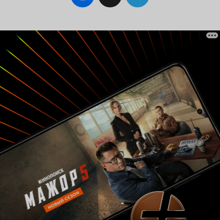
ведь смахивает!). И даже не в ее
калифорнийском загаре на фоне прочего
белокуро-голубоглазия. Дело именно в самой
актрисе и выбранной ею манере игры. Весь
фильм романтическая героиня ходит с
ледяным выражением лица и откровенно
стеклянным взглядом. Ничего менее
романтического в жизни не видела. Конечно,
она красива. Но выполняет в фильме роль
декорации. А ведь какой простор для эмоций
предполагала роль! Тут тебе и запретная
любовь, и трагическая судьба, и скрытая
порочность! Но нет. Самое удивительное то,
что в том же 1965 году Кристи великолепно
сыграла в «Дорогой» Шлезингера – то есть
сомневаться в ее таланте не приходится.
Почему в «Докторе Живаго» она столь
откровенно деревянная – вопрос, право же, на
засыпку.
– вот в данном
Джеральдин Чаплин
случае по поводу актрисы можно сказать
только самые лестные слова. Сыграла
прекрасно, передав все скрытые страдания
героини, и создав на редкость приятный и
понятный образ. На фоне ледяной Лары
смотрится особенно живо.
– ну,