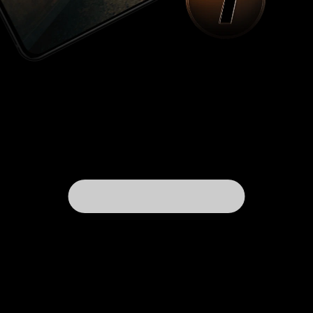
Алек Гиннесс
собственно, а что великому актеру Гиннессу в
этом фильме играть? Особенно нечего,
поэтому и говорить в его адрес комплименты
желания особого нет. Но и ругать рука не
поднимется. Как говорится, ну сыграл, и
сыграл. Проблема не в Гиннессе, а в роли, в
которой Гиннессу в принципе отведена участь
декорации. Развернуться негде, и тут уж
ничего не сделать – даже такому великому
актеру, как сэр Алек Гиннесс.
– вот
Том Кортни
если уж пристраивать в фильм Питера О'Тула,
то скорей ему подошла бы роль фанатичного
Стрельникова. Но в отсутствии О'Тула с ролью
прекрасно справился Кортни. Актер сумел
показать одержимость и фанатизм героя, тот
фанатизм, который человека не украшает и не
побуждает его идти вперед, а разрушает и
губит. В ледяном взгляде героя при всем при
том явно сквозит высокомерная тоска по тому,
что называют «простой человеческой жизнью»,
и это придает образу некую такую слабинку,
без которой подобный герой – не более чем
ходячий штамп.
– также
Род Стайгер
несомненная актерская удача фильма. Хотя вот