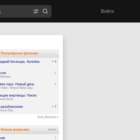
Войти
Популярные фильмы
едний богатырь. Колобок
+ 4
сея
- 1
Odyssey
век-паук: Новый день
- 1
er-Man: Brand New Day
ещие мертвецы: Пекло
Dead Burn
 разоблачения
+ 2
osure Day
еще фильмы
Новые рецензии
всего
чая
1