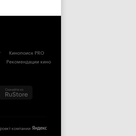
г
Кинопоиск PRO
Рекомендации кино
роект компании