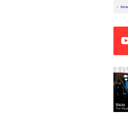
Косм
Маска
The Mask