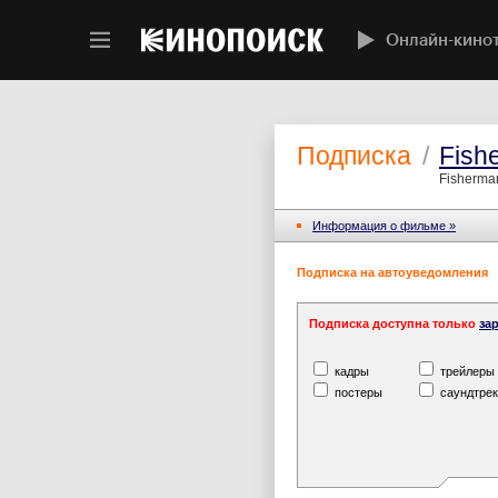
Онлайн-кино
Подписка
/
Fish
Fisherman
Информация o фильме »
Подписка на автоуведомления
Подписка доступна только
за
кадры
трейлеры
постеры
саундтрек