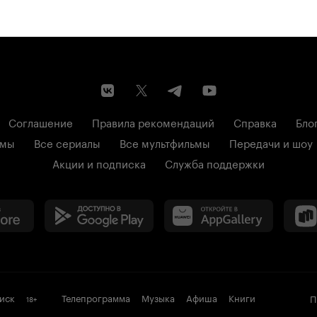
Соглашение
Правила рекомендаций
Справка
Бло
ьмы
Все сериалы
Все мультфильмы
Передачи и шоу
Акции и подписка
Служба поддержки
иск
Телепрограмма
Музыка
Афиша
Книги
П
18
+