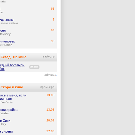
nata
б
63
ter
удь злым
1
ssere cattivo
сея
68
Odyssey
и человек
30
st Human
Сегодня в кино
рейтинг
едний богатырь.
ПРОМО
бок
афиша
Скоро в кино
премьера
ись в меня, если
13.08
лишься
d'enfants
ение рейса
13.08
 Water
р Сити
20.08
 City
а сирени
27.08