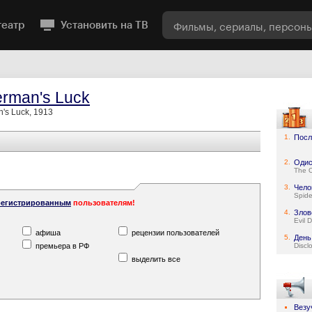
театр
Установить на ТВ
erman's Luck
's Luck, 1913
1.
Посл
2.
Одис
The 
3.
Чело
Spid
регистрированным
пользователям!
4.
Злов
Evil 
афиша
рецензии пользователей
5.
День
премьера в РФ
Discl
выделить все
Везу