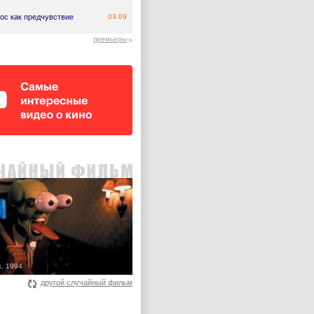
ос как предчувствие
03.09
премьеры
, 1994
другой случайный фильм