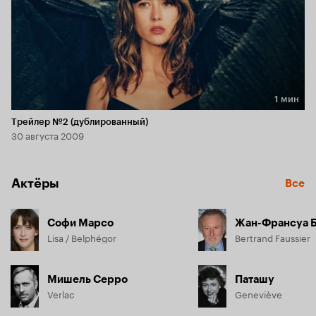
1 мин
Длительность 1 мин
Трейлер №2 (дублированный)
30 августа 2009
Актёры
Все
Софи Марсо
Жан-Франсуа 
Lisa / Belphégor
Bertrand Faussier
Мишель Серро
Паташу
Verlac
Geneviève