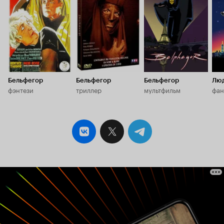
8.
Бельфегор
Бельфегор
Бельфегор
Люд
фэнтези
триллер
мультфильм
фан