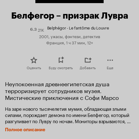
Белфегор – призрак Лувра
Belphégor - Le fantôme du Louvre
21K
Рейтинг
6.3
Кинопоиска
2001, ужасы, фэнтези, детектив
6.3
Франция, 1 ч 37 мин, 12+
Оценить
Буду смотреть
Добавить
Еще
Неупокоенная древнеегипетская душа 
терроризирует сотрудников музея. 
Мистические приключения с Софи Марсо
На заре нового тысячелетия мумия, обладающая злыми 
силами, порождает демона по имени Белфегор, который 
разгуливает по Лувру по ночам. Мониторы взрываются, 
камеры видеонаблюдения сходят с ума, сигнализации не 
Полное описание
срабатывают, а египетские древности исчезают одна за 