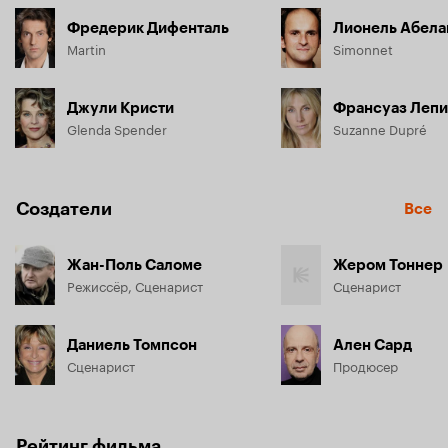
Фредерик Дифенталь
Лионель Абела
Martin
Simonnet
Джули Кристи
Франсуаз Леп
Glenda Spender
Suzanne Dupré
Создатели
Все
Жан-Поль Саломе
Жером Тоннер
Режиссёр, Сценарист
Сценарист
Даниель Томпсон
Ален Сард
Сценарист
Продюсер
Рейтинг фильма