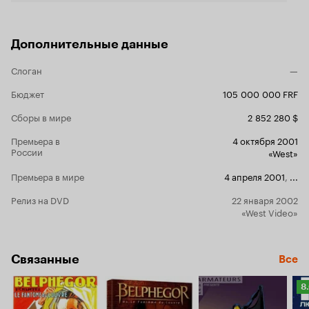
Дополнительные данные
Слоган
—
Бюджет
105 000 000 FRF
Сборы в мире
2 852 280 $
Премьера в
4 октября 2001
России
«West»
Премьера в мире
4 апреля 2001
,
...
Релиз на DVD
22 января 2002
«West Video»
Связанные
Все
Р
8
К