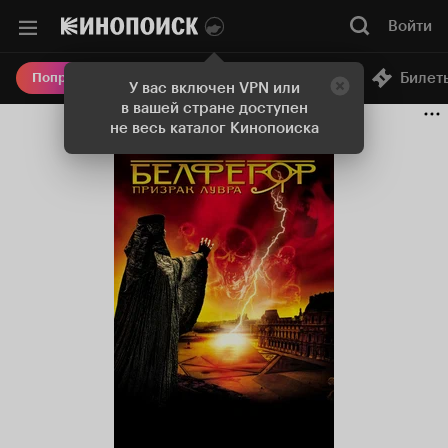
Войти
Онлайн-кинотеатр
Билет
Попробовать Плюс
У вас включен VPN или
в вашей стране доступен
не весь каталог Кинопоиска