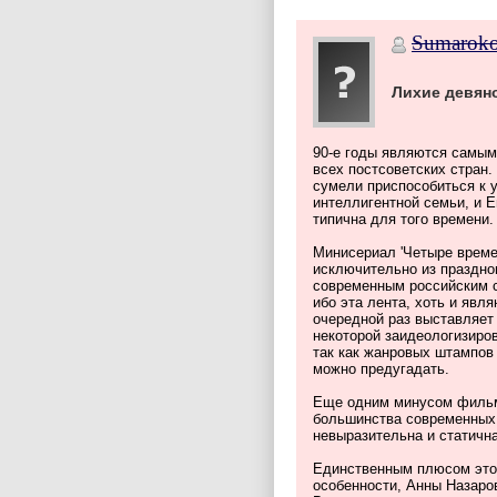
Sumarok
Лихие девян
90-е годы являются самым
всех постсоветских стран.
сумели приспособиться к 
интеллигентной семьи, и Е
типична для того времени.
Минисериал 'Четыре време
исключительно из праздног
современным российским с
ибо эта лента, хоть и яв
очередной раз выставляет
некоторой заидеологизиро
так как жанровых штампов
можно предугадать.
Еще одним минусом фильма
большинства современных 
невыразительна и статична
Единственным плюсом этой 
особенности, Анны Назаро