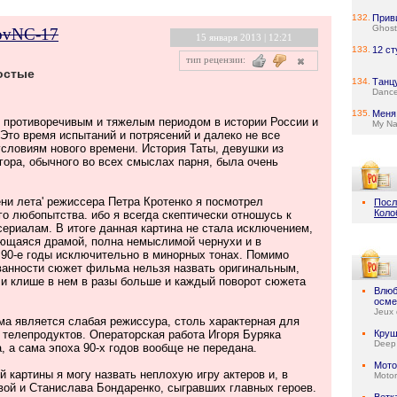
132.
Прив
Ghost
ovNC-17
15 января 2013 | 12:21
133.
12 ст
тип рецензии:
остые
134.
Танц
Dance
135.
Меня
 противоречивым и тяжелым периодом в истории России и
My Na
 Это время испытаний и потрясений и далеко не все
условиям нового времени. История Таты, девушки из
гора, обычного во всех смыслах парня, была очень
ни лета' режиссера Петра Кротенко я посмотрел
Посл
Коло
о любопытства. ибо я всегда скептически отношусь к
ериалам. В итоге данная картина не стала исключением,
ляющаяся драмой, полна немыслимой чернухи и в
 90-е годы исключительно в минорных тонах. Помимо
ванности сюжет фильма нельзя назвать оригинальным,
 и клише в нем в разы больше и каждый поворот сюжета
Влюб
осме
Jeux 
 является слабая режиссура, столь характерная для
телепродуктов. Операторская работа Игоря Буряка
Круш
Deep
, а сама эпоха 90-х годов вообще не передана.
Мото
картины я могу назвать неплохую игру актеров и, в
Motor
вой и Станислава Бондаренко, сыгравших главных героев.