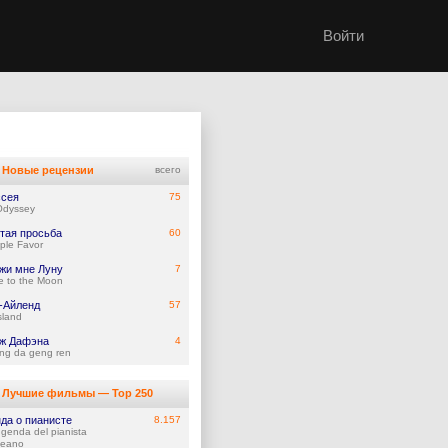
Войти
Новые рецензии
всего
сея
75
Odyssey
тая просьба
60
ple Favor
жи мне Луну
7
e to the Moon
-Айленд
57
Island
ж Дафэна
4
ng da geng ren
Лучшие фильмы — Top 250
да о пианисте
8.157
ggenda del pianista
oceano