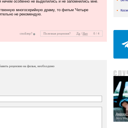
Ветк
 ничем особенно не выделились и не запомнились мне.
ственную многосерийную драму, то фильм 'Четыре
Косм
оятельно не рекомендую.
спойлер?
Полезная рецензия?
Да
/
Нет
0 / 4
бавить рецензию на фильм, необходимо
Джерри 
Jerry Ma