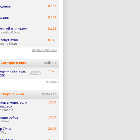
идение
8.154
ульев
8.152
ующий с волками
8.151
s with Wolves
 зовут Кхан
8.149
me Is Khan
лучшие фильмы
Сегодня в кино
рейтинг
едний богатырь.
1.570
ПРОМО
бок
афиша
Скоро в кино
премьера
ись в меня, если
13.08
лишься
d'enfants
ение рейса
13.08
 Water
р Сити
20.08
 City
27.08