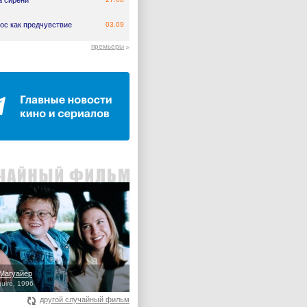
а сирени
ос как предчувствие
03.09
премьеры
Магуайер
guire, 1996
другой случайный фильм