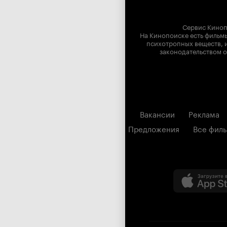
Сервис Киноп
На Кинопоиске есть фильмы
психотропных веществ, и
законодательством о
Вакансии
Реклама
Предложения
Все фил