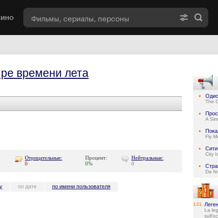
кино
ре времени лета
Одис
The 
Прос
A Sim
Пока
Fly M
Сити
City 
Отрицательные:
Процент:
Нейтральные:
0
0%
0
Стра
Da fe
у
по дате
по имени пользователя
131.
Леген
La le
sull'