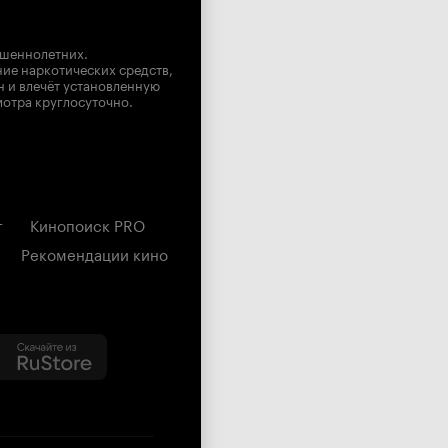
ршеннолетних.
ние наркотических средств,
н и влечёт установленную
мотра круглосуточно.
г
Кинопоиск PRO
Рекомендации кино