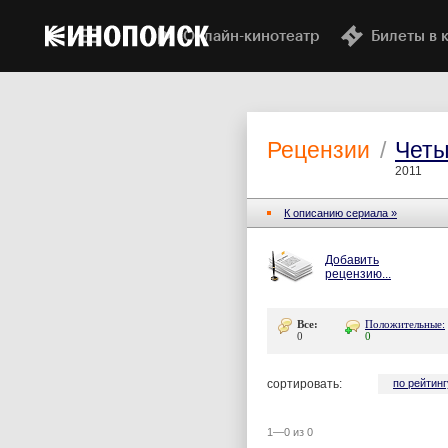
Онлайн-кинотеатр
Билеты в 
Рецензии
/
Четы
2011
К описанию сериала »
Добавить
рецензию...
Все:
Положительные:
0
0
сортировать:
по рейтинг
1—0 из 0