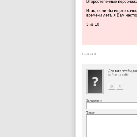
Второстепенные персонажи
Итак, если Вы ищете каче
времени лета' я Вам наст
3 из 10
1—0 из 0
Для того чтобы до
войти на сайт
Заголовок:
Текст: