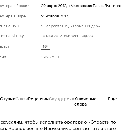
емьера в России
29 марта 2012
,
«Мастерская Павла Лунгина»
емьера в мире
21 ноября 2012
,
...
лиз на DVD
25 апреля 2012, «Кармен Видео»
лиз на Blu-ray
10 мая 2012, «Кармен Видео»
зраст
18+
емя
1 ч 26 мин
Студии
Связи
Рецензии
Саундтреки
Ключевые
Еще...
слова
Иерусалим, чтобы исполнить ораторию «Страсти по
ей. Черное солнце Иерусалима срывает с главного