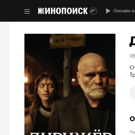
Онлайн-к
1
О
Т
О
Го