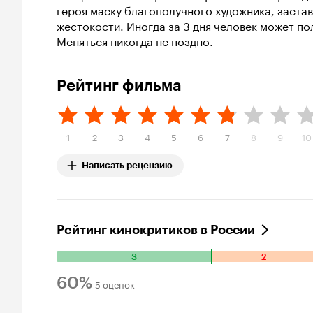
героя маску благополучного художника, застав
жестокости. Иногда за 3 дня человек может п
Меняться никогда не поздно.
Рейтинг фильма
1
2
3
4
5
6
7
8
9
10
Написать рецензию
Рейтинг кинокритиков в России
3
2
Количество положительных оценок: 3. Количество отрицат
60%
5 оценок
Рейтинг Кинопоиска 60%