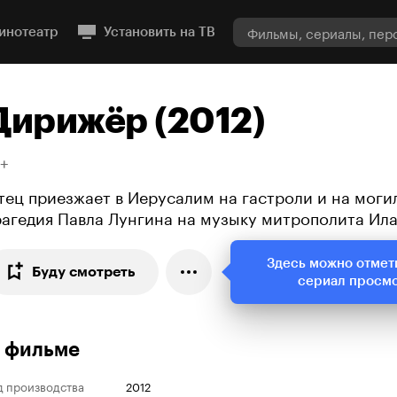
инотеатр
Установить на ТВ
Дирижёр (2012)
8+
тец приезжает в Иерусалим на гастроли и на моги
рагедия Павла Лунгина на музыку митрополита Ил
Здесь можно отмет
Буду смотреть
сериал просм
 фильме
д производства
2012