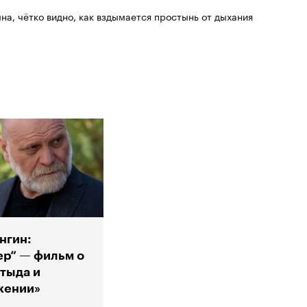
на, чётко видно, как вздымается простынь от дыхания
нгин:
р“ — фильм о
стыда и
жении»