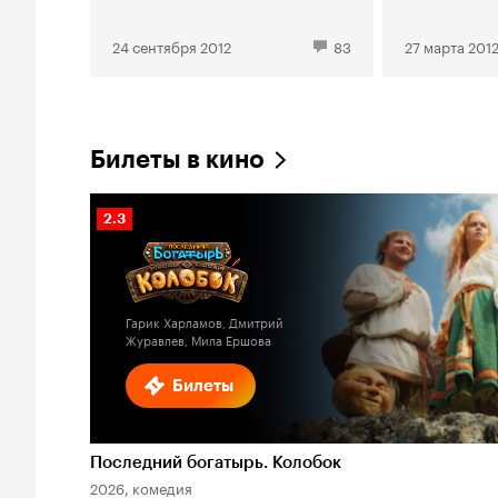
24 сентября 2012
83
27 марта 201
Билеты в кино
Рейтинг
2.3
Кинопоиска
2.3
Гарик Харламов, Дмитрий
Журавлев, Мила Ершова
Билеты
Последний богатырь. Колобок
2026, комедия