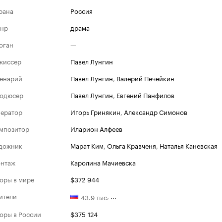
рана
Россия
нр
драма
оган
—
жиссер
Павел Лунгин
енарий
Павел Лунгин
,
Валерий Печейкин
одюсер
Павел Лунгин
,
Евгений Панфилов
ератор
Игорь Гринякин
,
Александр Симонов
мпозитор
Иларион Алфеев
дожник
Марат Ким
,
Ольга Кравченя
,
Наталья Каневская
нтаж
Каролина Мачиевска
оры в мире
$372 944
ители
,
...
43.9 тыс
оры в России
$375 124