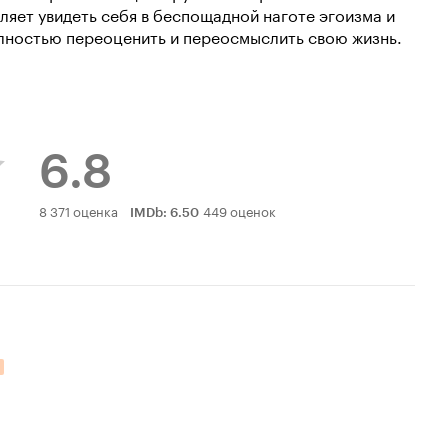
ляет увидеть себя в беспощадной наготе эгоизма и
олностью переоценить и переосмыслить свою жизнь.
6.8
Рейтинг
8 371 оценка
449 оценок
IMDb
:
6.50
Кинопоиска
6.8
ельных оценок: 2.