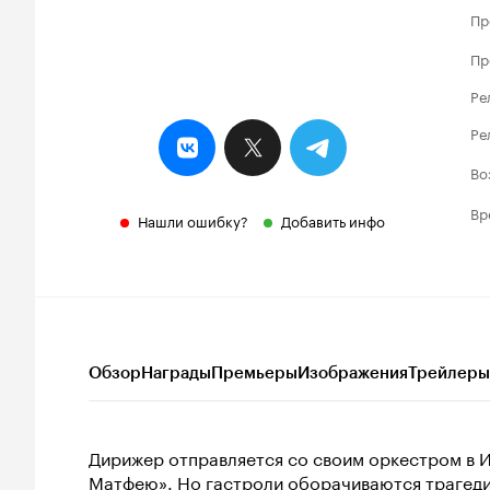
Пр
Пр
Ре
Ре
Во
Вр
Нашли ошибку?
Добавить инфо
Обзор
Награды
Премьеры
Изображения
Трейлеры
Дирижер отправляется со своим оркестром в 
Матфею». Но гастроли оборачиваются трагеди