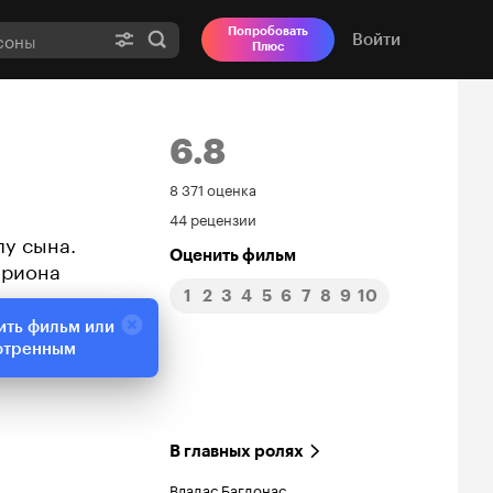
Попробовать
Войти
Плюс
6.8
Рейтинг
8 371 оценка
44 рецензии
Кинопоиска
лу сына.
Оценить фильм
ариона
6.8
1
2
3
4
5
6
7
8
9
10
ить фильм или
отренным
В главных ролях
Владас Багдонас