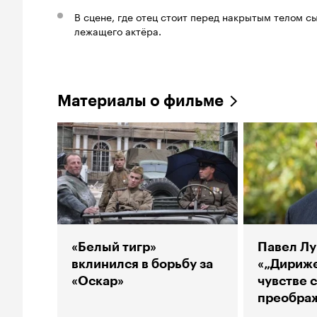
В сцене, где отец стоит перед накрытым телом сы
лежащего актёра.
Материалы о фильме
«Белый тигр»
Павел Лу
вклинился в борьбу за
«„Дириже
«Оскар»
чувстве 
преобра