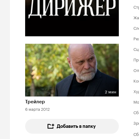
Ст
Жа
Сл
Ре
Сц
Пр
Оп
Ко
Ху
2 мин
Длительность 2 мин
Мо
Трейлер
6 марта 2012
Сб
Зр
Добавить в папку
Сб