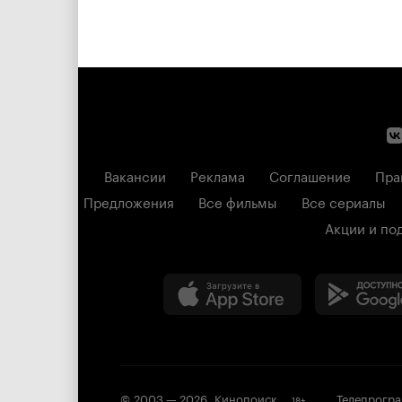
Вакансии
Реклама
Соглашение
Пра
Предложения
Все фильмы
Все сериалы
Акции и по
© 2003 —
2026
,
Кинопоиск
Телепрогр
18
+