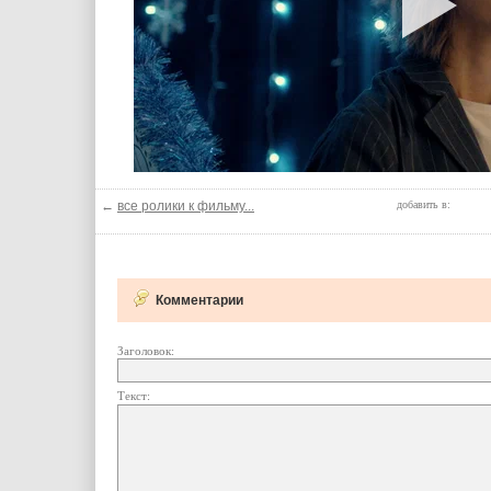
←
все ролики к фильму...
добавить в:
Комментарии
Заголовок:
Текст: