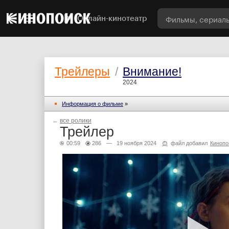
Онлайн-кинотеатр
Трейлеры
/
Внимание!
2024
Информация о фильме
»
←
все ролики
Трейлер
00:59
286
— 19 ноября 2024
файл добавил
Кинопо