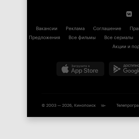
Вакансии
Реклама
Соглашение
Пра
Предложения
Все фильмы
Все сериалы
Акции и по
© 2003 —
2026
,
Кинопоиск
Телепрогр
18
+