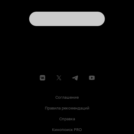
Соглашение
Правила рекомендаций
Справка
Кинопоиск PRO