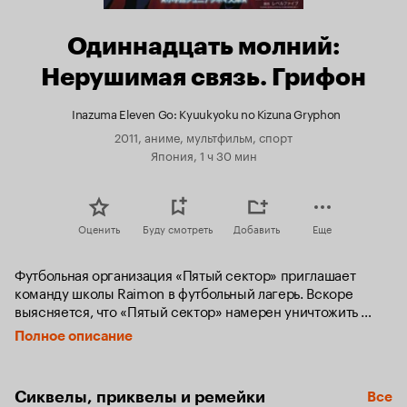
Одиннадцать молний:
Нерушимая связь. Грифон
Inazuma Eleven Go: Kyuukyoku no Kizuna Gryphon
2011, аниме, мультфильм, спорт
Япония, 1 ч 30 мин
Оценить
Буду смотреть
Добавить
Еще
Футбольная организация «Пятый сектор» приглашает 
команду школы Raimon в футбольный лагерь. Вскоре 
выясняется, что «Пятый сектор» намерен уничтожить 
Raimon. Парни начинают усиленно тренироваться, чтобы 
Полное описание
дать противнику отпор.
Сиквелы, приквелы и ремейки
Все