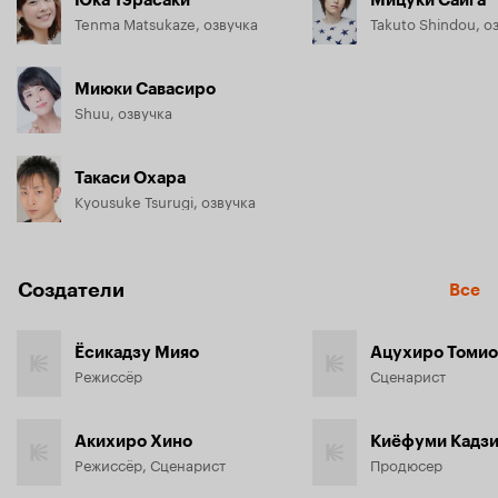
Юка Тэрасаки
Мицуки Саига
Tenma Matsukaze, озвучка
Takuto Shindou, о
Миюки Савасиро
Shuu, озвучка
Такаси Охара
Kyousuke Tsurugi, озвучка
Создатели
Все
Ёсикадзу Мияо
Ацухиро Томио
Режиссёр
Сценарист
Акихиро Хино
Киёфуми Кадзи
Режиссёр, Сценарист
Продюсер