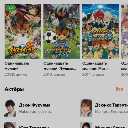
Рейтинг
7.4
Кинопоиска
7.4
Одиннадцать
Одиннадцать
Одиннадцать
Оди
молний
молний: Лучшая
молний: Матч
мол
2008, аниме
2010, аниме
2014, аниме
201
атака команды Ога
мечты в ультра-
код
измерении
Актёры
Все
Дзюн Фукуяма
Дзюнко Такэут
Hakuryuu, озвучка
Mamoru Endou, оз