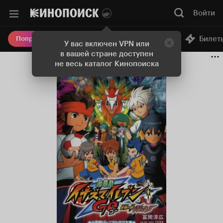
Войти
Онлайн-кинотеатр
Билет
Попробовать Плюс
У вас включен VPN или
в вашей стране доступен
не весь каталог Кинопоиска