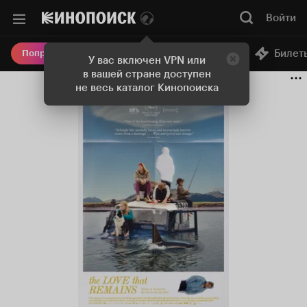
Войти
Онлайн-кинотеатр
Билет
Попробовать Плюс
У вас включен VPN или
в вашей стране доступен
не весь каталог Кинопоиска