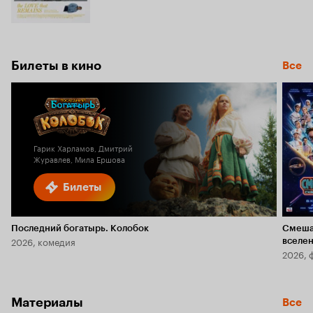
Билеты в кино
Все
Гарик Харламов, Дмитрий
Журавлев, Мила Ершова
Билеты
Последний богатырь. Колобок
Смеша
2026, комедия
вселе
2026, 
Материалы
Все