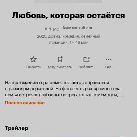
Любовь, которая остаётся
Ástin sem eftir er
190
Рейтинг
6.9
Кинопоиска
2025, драма, комедия, семейный
6.9
Исландия, 1 ч 49 мин
Оценить
Буду смотреть
Добавить
Еще
На протяжении года семья пытается справиться 
с разводом родителей. На фоне четырёх времён года 
семья встречает забавные и трогательные моменты, 
а также сталкивается с горечью угасшей любви и общих 
Полное описание
воспоминаний.
Трейлер