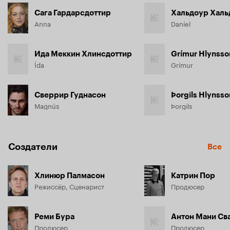
Сага Гардарсдоттир
Хальдоур Халь
Anna
Daníel
Ида Меккин Хлинсдоттир
Grímur Hlynsso
Ída
Grímur
Сверрир Гуднасон
Þorgils Hlynsso
Magnús
Þorgils
Создатели
Все
Хлинюр Палмасон
Катрин Пор
Режиссёр, Сценарист
Продюсер
Реми Бура
Антон Мани Св
Продюсер
Продюсер