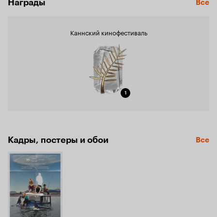
Награды
Все
Каннский кинофестиваль
1
Кадры, постеры и обои
Все