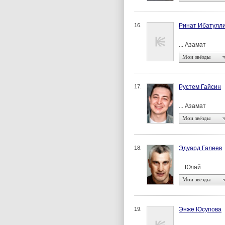
16.
Ринат Ибатулл
... Азамат
Мои звёзды
17.
Рустем Гайсин
... Азамат
Мои звёзды
18.
Эдуард Галеев
... Юлай
Мои звёзды
19.
Энже Юсупова