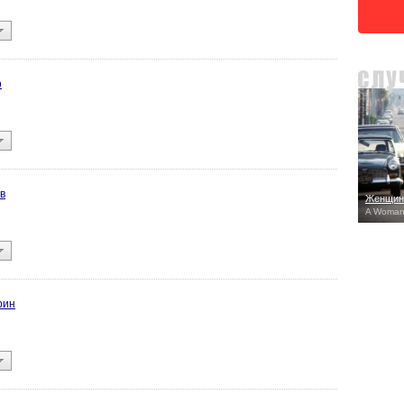
о
в
Женщина
A Woman 
рин