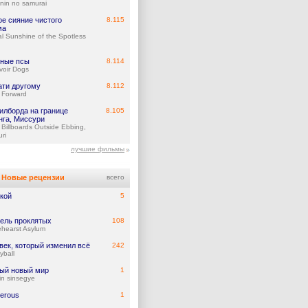
inin no samurai
ое сияние чистого
8.115
ма
al Sunshine of the Spotless
ные псы
8.114
voir Dogs
ати другому
8.112
t Forward
илборда на границе
8.105
нга, Миссури
 Billboards Outside Ebbing,
ri
лучшие фильмы
Новые рецензии
всего
кой
5
ель проклятых
108
hearst Asylum
век, который изменил всё
242
yball
ый новый мир
1
in sinsegye
erous
1