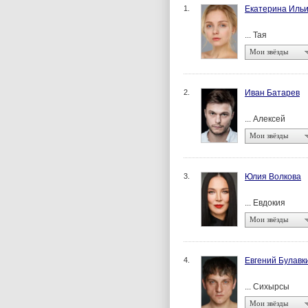
1.
Екатерина Иль
... Тая
Мои звёзды
2.
Иван Батарев
... Алексей
Мои звёзды
3.
Юлия Волкова
... Евдокия
Мои звёзды
4.
Евгений Булавк
... Сихырсы
Мои звёзды