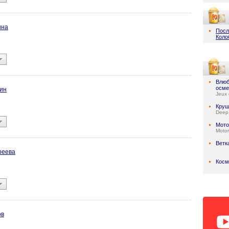
ина
Посл
Коло
Влюб
осме
ин
Jeux 
Круш
Deep
Мото
Motor
Ветк
реева
Косм
ов