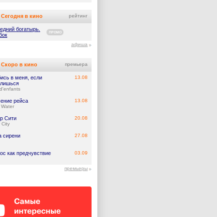
Сегодня в кино
рейтинг
едний богатырь.
ПРОМО
бок
афиша
Скоро в кино
премьера
ись в меня, если
13.08
лишься
d'enfants
ение рейса
13.08
 Water
р Сити
20.08
 City
а сирени
27.08
ос как предчувствие
03.09
премьеры