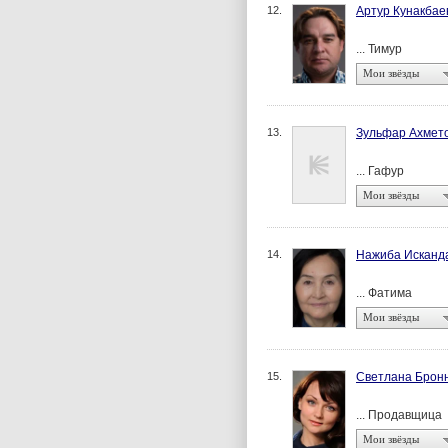
12.
Артур Кунакбае
... Тимур
Мои звёзды
13.
Зульфар Ахмет
... Гафур
Мои звёзды
14.
Нажиба Исканд
... Фатима
Мои звёзды
15.
Светлана Брон
... Продавщица
Мои звёзды