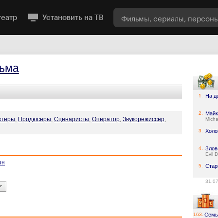
театр
Установить на ТВ
ьма
1.
На д
2.
Майк
ктеры
,
Продюсеры
,
Сценаристы
,
Оператор
,
Звукорежиссёр
,
Micha
3.
Холо
4.
Злов
Evil 
он
5.
Стар
31.0
163.
Семь