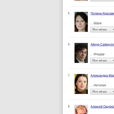
5.
Полина Красав
... Шура
Мои звёзды
6.
Айнур Сафиулл
... Ильдар
Мои звёзды
7.
Александра Ма
... Наталья
Мои звёзды
8.
Алексей Ошурк