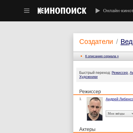
Онлайн-кино
Создатели
/
Вед
К описанию сериала »
Быстрый переход:
Режиссер
,
А
Художники
Режиссер
1.
Андрей Либенс
Мои звёзды
Актеры