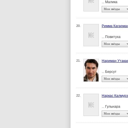
... Малика
Мои звёзды
20.
Римма Кагарма
... Повитуха
Мои звёзды
21.
Нариман Утака
... Берсут
Мои звёзды
22.
Наркас Калмур
... Гульнара
Мои звёзды