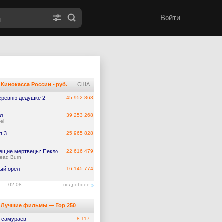
Войти
Кинокасса России
•
руб.
США
еревню дедушке 2
45 952 863
л
39 253 268
el
п 3
25 965 828
ещие мертвецы: Пекло
22 616 479
Dead Burn
ый орёл
16 145 774
7 — 02.08
подробнее
Лучшие фильмы — Top 250
 самураев
8.117