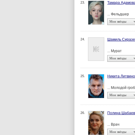
23.
Тамара Адамов
... Фельдшер
Мои звёзды
24.
Шамиль Сиразе
... Мурат
Мои звёзды
25.
Никита Литвино
... Молодой гро
Мои звёзды
26.
Полина Шабаев
... Врач
Мои звёзды