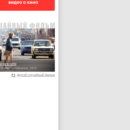
 не в себе
Under the Influence, 1974
другой случайный фильм