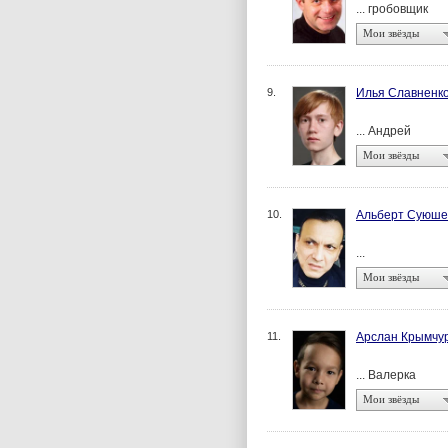
... гробовщик
Мои звёзды
9.
Илья Славненк
... Андрей
Мои звёзды
10.
Альберт Суюше
...
Мои звёзды
11.
Арслан Крымчу
... Валерка
Мои звёзды