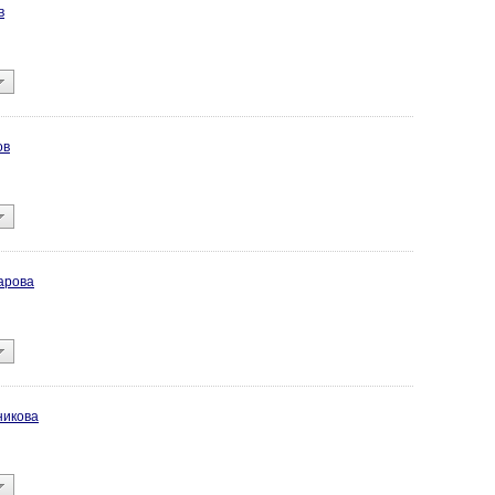
в
ов
арова
никова