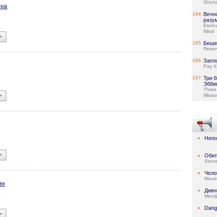
Shich
ина
164.
Вечн
разу
Etern
Mind
165.
Беше
Reser
166.
Запл
Pay I
167.
Три б
Эбби
Three
Missou
Непо
Обит
Stone
Чело
Mone
ин
Дивн
Meotj
Dang