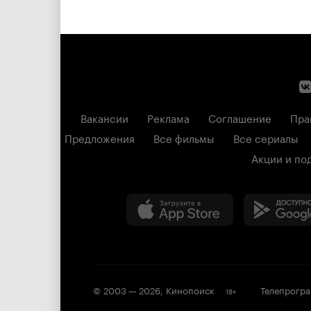
Вакансии
Реклама
Соглашение
Пра
Предложения
Все фильмы
Все сериалы
Акции и по
© 2003 —
2026
,
Кинопоиск
Телепрогр
18
+