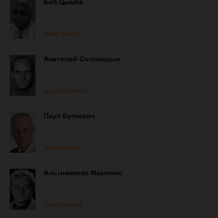
Боб Цымба
Джим Тейлор
Анатолий Солоницын
шериф Маклейн
Паул Буткевич
Том Маклейн
Альгимантас Масюлис
новый шериф