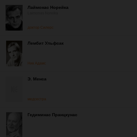
Лаймонас Норейка
Laimonas Noreika
доктор Силерс
Лембит Ульфсак
Ник Адамс
Э. Менса
медсестра
Гедиминас Пранцкунас