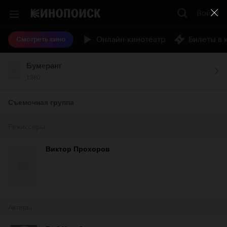
Войти
Онлайн-кинотеатр
Билеты в 
Смотреть кино
Бумеранг
1980
Съемочная группа
Режиссеры
Виктор Прохоров
Актеры