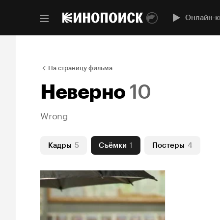
Онлайн-к
На страницу фильма
Неверно
10
Wrong
Кадры
5
Съёмки
1
Постеры
4