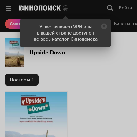
Войти
Онлайн-кинотеатр
Билеты в 
Смотреть кино
У вас включен VPN или
в вашей стране доступен
не весь каталог Кинопоиска
Upside Down
Постеры
1