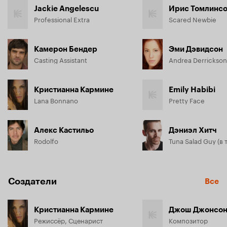
Jackie Angelescu
Ирис Томлинс
Professional Extra
Scared Newbie
Камерон Бендер
Эми Дэвидсон
Casting Assistant
Andrea Derrickson
Кристианна Кармине
Emily Habibi
Lana Bonnano
Pretty Face
Алекс Кастильо
Дэниэл Хитч
Rodolfo
Создатели
Все
Кристианна Кармине
Джош Джонсо
Режиссёр, Сценарист
Композитор