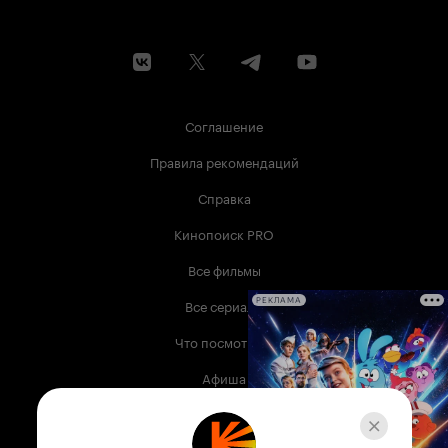
Соглашение
Правила рекомендаций
Справка
Кинопоиск PRO
Все фильмы
Все сериалы
РЕКЛАМА
Что посмотреть
Афиша
Музыка