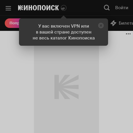
Войти
Онлайн-кинотеатр
Билет
Попробовать Плюс
У вас включен VPN или
в вашей стране доступен
не весь каталог Кинопоиска