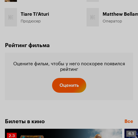
Tiare Ti'Aturi
Matthew Bella
Продюсер
Оператор
Рейтинг фильма
Оцените фильм, чтобы у него поскорее появился
рейтинг
Оценить
Билеты в кино
Все
Рейт
6.1
Рейтинг
2.3