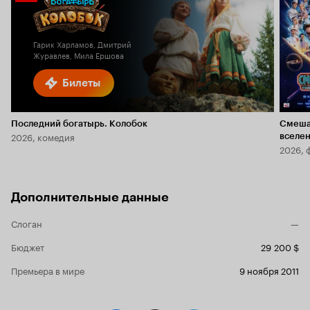
Кино
Кинопоиска
6.1
2.3
Гарик Харламов, Дмитрий
Журавлев, Мила Ершова
Билеты
Последний богатырь. Колобок
Смеша
2026, комедия
вселе
2026, 
Дополнительные данные
Слоган
—
Бюджет
29 200 $
Премьера в мире
9 ноября 2011