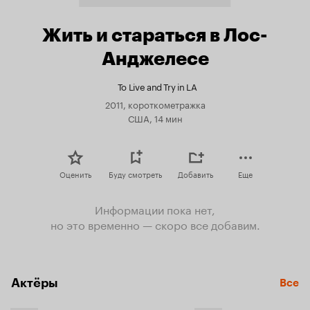
Жить и стараться в Лос-
Анджелесе
To Live and Try in LA
2011, короткометражка
США, 14 мин
Оценить
Буду смотреть
Добавить
Еще
Информации пока нет,
но это временно — скоро все добавим.
Актёры
Все