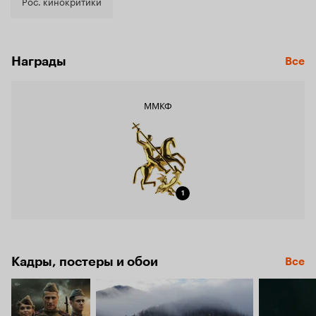
7.3
Рос. кинокритики
Награды
Все
ММКФ
1
Кадры, постеры и обои
Все