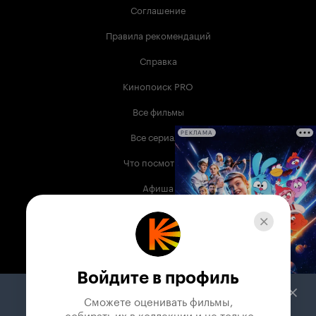
Соглашение
Правила рекомендаций
Справка
Кинопоиск PRO
Все фильмы
Все сериалы
РЕКЛАМА
Что посмотреть
Афиша
Музыка
Телепрограмма
Книги
Войдите в профиль
Служба поддержки
Сможете оценивать фильмы,

 собирать их в коллекции и не только