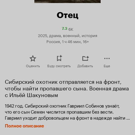
Отец
6K
Рейтинг
7.3
Кинопоиска
2025, драма, военный, история
7.3
Россия, 1 ч 46 мин, 16+
Оценить
Буду смотреть
Добавить
Еще
Сибирский охотник отправляется на фронт, 
чтобы найти пропавшего сына. Военная драма 
с Ильёй Шакуновым
1942 год. Сибирский охотник Гавриил Собинов узнаёт, 
что его сын Семен числится пропавшим без вести. 
Гавриил уходит добровольцем на фронт в надежде найти 
сына живым. Оказавшись на передовой, он возглавляет 
Полное описание
группу снайперов, и теперь ему предстоит научить 