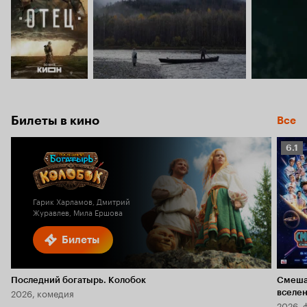
Билеты в кино
Все
Рейт
6.1
Кино
6.1
Гарик Харламов, Дмитрий
Журавлев, Мила Ершова
Билеты
Последний богатырь. Колобок
Смеша
2026, комедия
вселе
2026, 