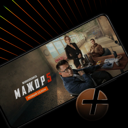
людей и страну. Да, приходится в современном
кинематографе это отмечать отдельно.
Замечательное: как свежий глоток воздуха, в
этой целлулоидной пластмассовости экранная
жизнь актрисы Алины Дуловой. Её
естественность реакций и отыгрышей
сглаживает общую серость сюжета. Возможно,
она так хороша из-за экранного партнёра,
находящегося в своей роли синтетического
очкарика-зануды Владислава Тирона.
Скомпоновав сюжеты и сцены из других
фильмов, добавив от себя невразумительных
связок и обоснований, авторы подогнали
картину к Празднику? Мне горько от этого. 3
из 10