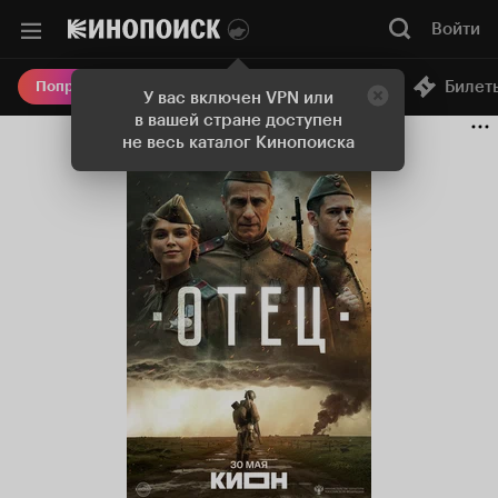
Войти
Онлайн-кинотеатр
Билет
Попробовать Плюс
У вас включен VPN или
в вашей стране доступен
не весь каталог Кинопоиска