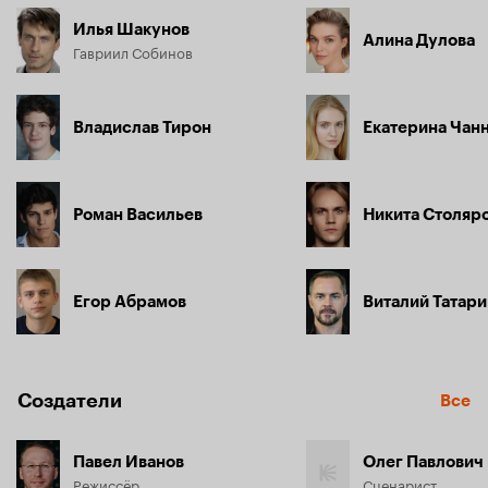
Илья Шакунов
Алина Дулова
Гавриил Собинов
Владислав Тирон
Екатерина Чан
Роман Васильев
Никита Столяр
Егор Абрамов
Виталий Татар
Создатели
Все
Павел Иванов
Олег Павлович
Режиссёр
Сценарист