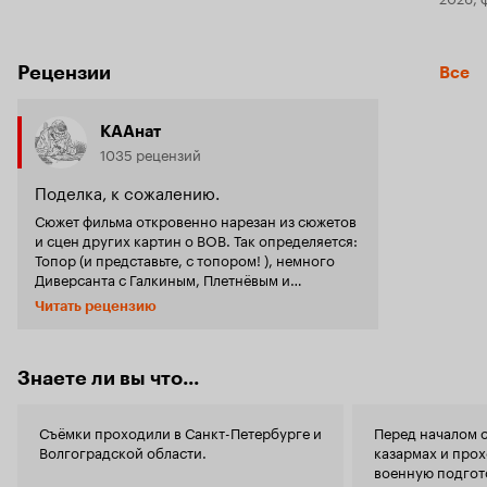
Рецензии
Все
КААнат
1035 рецензий
Поделка, к сожалению.
Сюжет фильма откровенно нарезан из сюжетов
и сцен других картин о ВОВ. Так определяется:
Топор (и представьте, с топором! ), немного
Диверсанта с Галкиным, Плетнёвым и
Бардуковым, Битва за Севастополь с
Читать рецензию
элементами Сталинграда, того, где Враг у
ворот. Затем Диверсант 2: Конец войны, Женя,
Женечка и Катюша, наконец, Отец солдата
совместно с Долгие вёрсты войны. Все эти
Знаете ли вы что...
заимствованные элементы, элементы связаны
между собой оригинальными эпизодами от
Съёмки проходили в Санкт-Петербурге и
Перед началом 
авторов. Где боевые действия не выдерживают
Волгоградской области.
казармах и про
никакоё критики, даже житейской. Когда
военную подгот
командир обучает салаг преодолевать