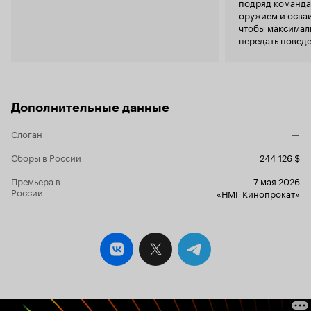
подряд команда
препятствия на поле брани, согласно
оружием и осва
стереотипам из любого фильма о подготовке
чтобы максимал
солдат, да хоть и из сценки в Любовь и голуби.
передать поведе
А в сюжете это вообще не используется.
Действие происходит совсем в другой
местности. В которой командир является
потомственным профессионалом, охотником,
вероятно, промысловиком. Но и это никак не
обыгрывается в сюжете! Ещё из
Дополнительные данные
невразумительных вставок - противостояние с
противником. Понятно, что это просто взято и
Слоган
—
прилеплено из других фильмов. Но так грубо
не обоснованно. И повторюсь, вся боёвка
Сборы в России
244 126 $
неудобоварима. Вот для чего персонаж
Виталия Татариновича обозревал в бинокль
Премьера в
7 мая 2026
России
опушку в 600 метрах от объекта? Чтобы потом
«НМГ Кинопрокат»
с растерянным видом стоять в кадре? А
действие вражеского отряда в лесу - группа
пионеров вырвалась из душных кабинетов на
природу! Или вот ещё - сибиряк, охотник из
деревни, свободно употребляющий множество
слов, свойственных человеку с образованием.
Не складывается картинка и от этого. Хорошее
- пейзажные съёмки с земли и с коптера.
Относительно хорошее - отсутствие грязи на