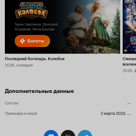
6.1
Кино
6.1
Гарик Харламов, Дмитрий
Журавлев, Мила Ершова
Билеты
Последний богатырь. Колобок
Смеша
2026, комедия
вселе
2026, 
Дополнительные данные
Слоган
—
Премьера в мире
2 марта 2023
,
...