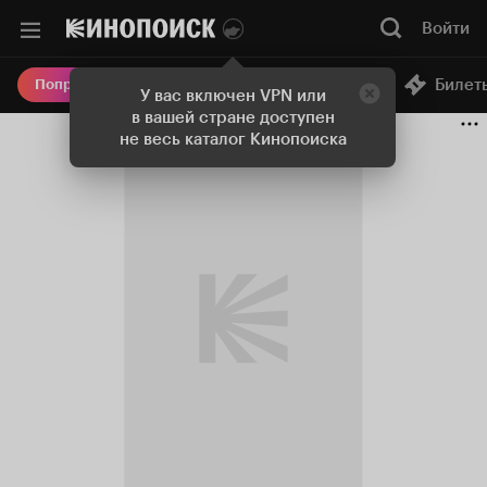
Войти
Онлайн-кинотеатр
Билет
Попробовать Плюс
У вас включен VPN или
в вашей стране доступен
не весь каталог Кинопоиска