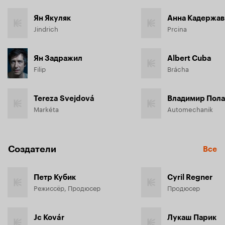
Ян Якуляк
Анна Кадержав
Jindrich
Prcina
Ян Задражил
Albert Cuba
Filip
Brácha
Tereza Svejdová
Владимир Пола
Markéta
Automechanik
Создатели
Все
Петр Кубик
Cyril Regner
Режиссёр, Продюсер
Продюсер
Jc Kovár
Лукаш Парик