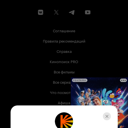
Соглашение
Правила рекомендаций
Справка
Кинопоиск PRO
Все фильмы
Все сериалы
РЕКЛАМА
Что посмотреть
Афиша
Музыка
Телепрограмма