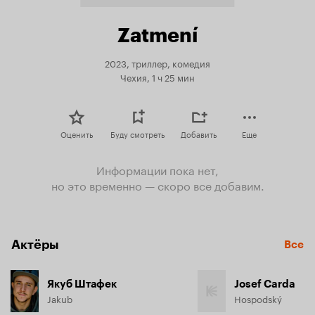
Zatmení
2023, триллер, комедия
Чехия, 1 ч 25 мин
Оценить
Буду смотреть
Добавить
Еще
Информации пока нет,
но это временно — скоро все добавим.
Актёры
Все
Якуб Штафек
Josef Carda
Jakub
Hospodský