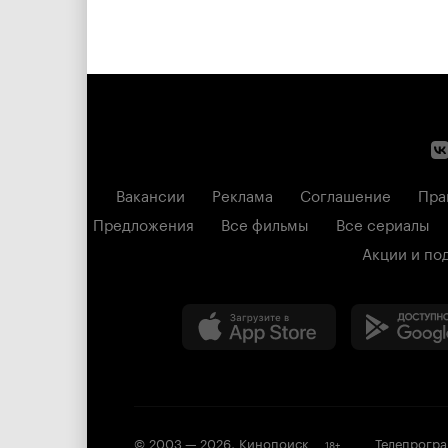
Вакансии
Реклама
Соглашение
Пра
Предложения
Все фильмы
Все сериалы
Акции и по
© 2003 —
2026
,
Кинопоиск
Телепрогр
18
+