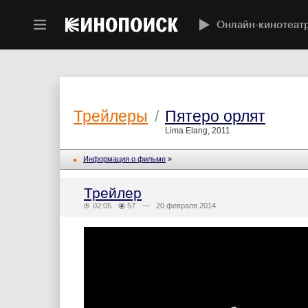
Онлайн-кинотеат
Трейлеры
/
Пятеро орлят
Lima Elang, 2011
Информация о фильме
»
Трейлер
02:05
57
— 20 февраля 2014