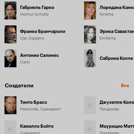
Габриель Гарко
Лоредана Канн
Helmut Schultz
Ninetta
Франко Бранчароли
Эрика Саваста
Ugo Oggiano
Emilietta
Антонио Салинес
Сабрина Колле
Carlo
Создатели
Все
Тинто Брасс
Джузеппе Кол
Режиссёр, Сценарист
Продюсер
Камилло Бойто
Маурицио Мат
Сценарист
Продюсер