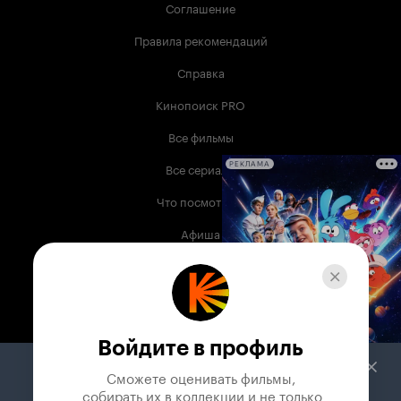
Цветовое разделение мечты и реальности.
Соглашение
Любви и ненависти. Жизни и смерти.
Интересный режиссёрский ход. Тинто Брасс –
Правила рекомендаций
мастер эротического кино. Этот же фильм я бы
к таким относить не стала. Как впрочем и
Справка
«Калигулу». Скорее это фильмы о распаде и
гибели. Империи, эпохи, человека, души….
Кинопоиск PRO
Все фильмы
Все сериалы
РЕКЛАМА
Что посмотреть
Афиша
Музыка
Телепрограмма
Книги
Войдите в профиль
Служба поддержки
Сможете оценивать фильмы,

 собирать их в коллекции и не только