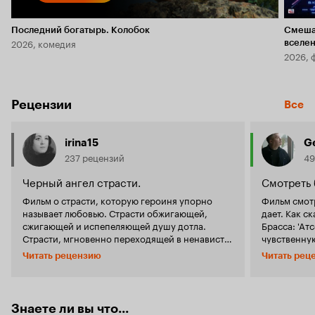
Последний богатырь. Колобок
Смеша
2026, комедия
вселе
2026, 
Рецензии
Все
irina15
G
237 рецензий
49
Черный ангел страсти.
Смотреть 
Фильм о страсти, которую героиня упорно
Фильм смотр
называет любовью. Страсти обжигающей,
дает. Как с
сжигающей и испепеляющей душу дотла.
Брасса: 'Ат
Страсти, мгновенно переходящей в ненависть
чувственную
и несущей смерть. Чёрный ангел страсти и
фашизма с е
Читать рецензию
Читать рец
ненависти, карающий смертью того, кто вчера
темой, нет 
ещё был страстно любим, обожаем и желанен.
напомнило '
Да, ещё вчера… Но сегодня обида, унижение и
Агрессор и жертва. Правда,
предательство заставили загореться
свою агрес
Знаете ли вы что...
ненавистью глаза. Страсти это никогда не
идей нацио