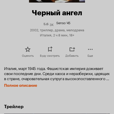
Черный ангел
Senso '45
3K
Рейтинг
5.6
Кинопоиска
2002, триллер, драма, мелодрама
5.6
Италия, 2 ч 8 мин, 18+
Оценить
Буду смотреть
Добавить
Еще
Италия, март 1945 года. Фашистская империя доживает 
свои последние дни. Среди хаоса и неразберихи, царящих 
в стране, очаровательная супруга высокопоставленного 
чиновника, Ливия Маццони, решает во что бы то ни стало 
Полное описание
разыскать лейтенанта СС Хельмута Шульца, с которым она 
когда-то пережила бурный роман.

Дав волю переполняющим её эмоциям и сексуальным 
Трейлер
инстинктам, героиня попадает в бешеный водоворот 
любовных приключений и эротических переживаний, 