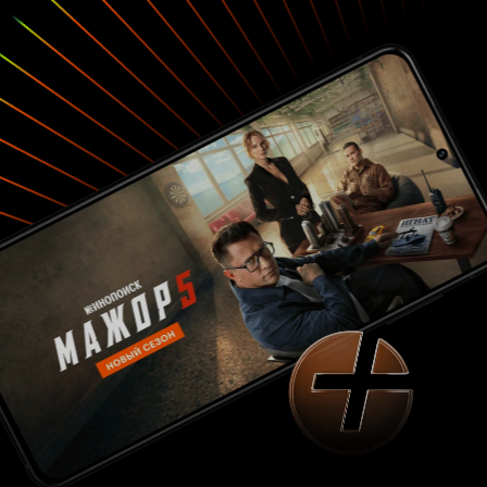
белокурая бестия с наглыми зелёными глазами
и чувственными пухлыми губами. К тому же
известный ловелас, не пропускающий ни
одной шлюхи. Сильный, красивый, грубый,
развратный – мечта, а не любовник. Между
ними вспыхивает роман, которому и
посвящена отныне вся жизнь, все мысли и
чувства Ливии. Она выполняет все его
прихоти, оплачивает все его бесконечные
карточные долги и даёт деньги на взятки, с
помощью которых Гельмут покупает справки,
дающие ему право не попасть на фронт. Он
ненавидит войну, ненавидит оружие. И он
совсем не хочет умереть на фронте, тем более
сейчас, когда война почти закончилась, а в
жизни столько удовольствий! Ливия, давая ему
деньги, испытывает удовольствие, считая, что
тем самым ещё крепче связывает их вместе,
ведь это доказательство её любви. Да,
чувствуется в ней этакий материнский
инстинкт. Она часто повторят себе: «Я должна
защитить его, помочь ему…». Защитить от мужа
и его друзей, не доверяющих Гельмуту,
справедливо полагающих, что он за деньги и
мать родную продаст. Защитить от страсти к