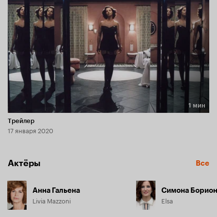
которые приводят её в Венецию - город роскоши и 
свободной любви.
1 мин
Длительность 1 мин
Трейлер
17 января 2020
Актёры
Все
Анна Гальена
Симона Борио
Livia Mazzoni
Elsa