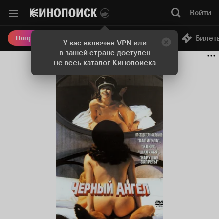
Войти
Онлайн-кинотеатр
Билет
Попробовать Плюс
У вас включен VPN или
в вашей стране доступен
не весь каталог Кинопоиска