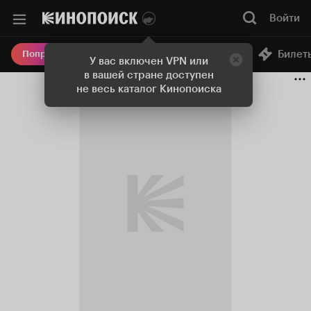
Войти
Онлайн-кинотеатр
Билет
Попробовать Плюс
У вас включен VPN или
в вашей стране доступен
не весь каталог Кинопоиска