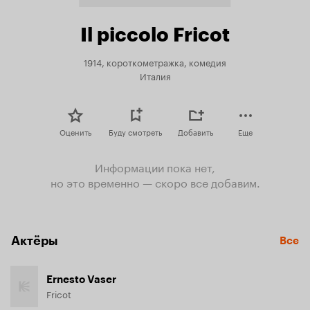
Il piccolo Fricot
1914, короткометражка, комедия
Италия
Оценить
Буду смотреть
Добавить
Еще
Информации пока нет,
но это временно — скоро все добавим.
Актёры
Все
Ernesto Vaser
Fricot