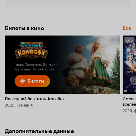
Билеты в кино
Все
Рейт
6.5
Кино
6.5
Гарик Харламов, Дмитрий
Журавлев, Мила Ершова
Билеты
Последний богатырь. Колобок
Смеша
2026, комедия
вселе
2026, 
Дополнительные данные