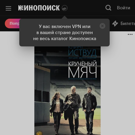
Войти
Онлайн-кинотеатр
Билет
Попробовать Плюс
У вас включен VPN или
в вашей стране доступен
не весь каталог Кинопоиска