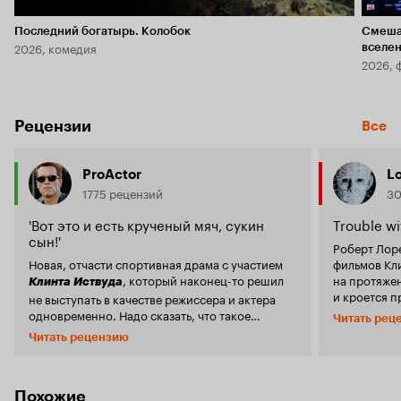
Последний богатырь. Колобок
Смеша
2026, комедия
вселе
2026, 
Рецензии
Все
ProActor
Lo
1775 рецензий
30
'Вот это и есть крученый мяч, сукин
Trouble wi
сын!'
Роберт Лор
Новая, отчасти спортивная драма с участием
фильмов Кли
, который наконец-то решил
на протяжен
Клинта Иствуда
и кроется п
не выступать в качестве режиссера и актера
Иствуд вдру
одновременно. Надо сказать, что такое
Читать рец
в котором о
решение пошло только на пользу.
'Крученый
Читать рецензию
сценарию, н
мне понравился даже больше, чем
мяч'
'Гран
the Curve',
, хотя там была первоклассная картина.
Торино'
продюсерск
Но здесь все немного динамичнее, а персонаж
его первая
Похожие