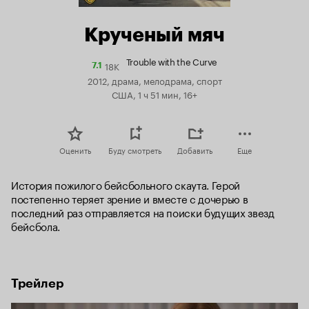
Крученый мяч
Trouble with the Curve
18K
Рейтинг
7.1
Кинопоиска
2012, драма, мелодрама, спорт
7.1
США, 1 ч 51 мин, 16+
Оценить
Буду смотреть
Добавить
Еще
История пожилого бейсбольного скаута. Герой 
постепенно теряет зрение и вместе с дочерью в 
последний раз отправляется на поиски будущих звезд 
бейсбола.
Трейлер