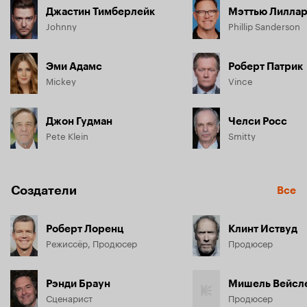
Джастин Тимберлейк
Мэттью Лилла
Johnny
Phillip Sanderson
Эми Адамс
Роберт Патрик
Mickey
Vince
Джон Гудман
Челси Росс
Pete Klein
Smitty
Создатели
Все
Роберт Лоренц
Клинт Иствуд
Режиссёр, Продюсер
Продюсер
Рэнди Браун
Мишель Вейсл
Сценарист
Продюсер