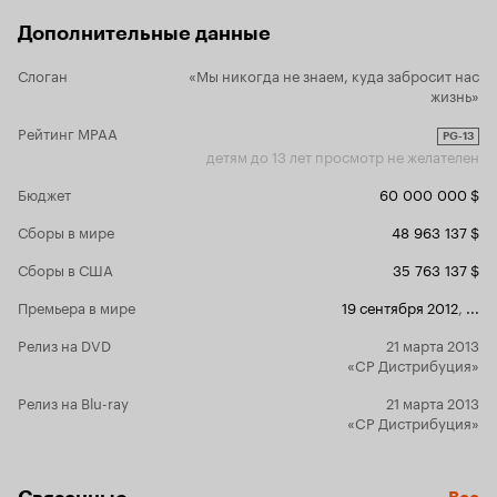
себе тот за
Дополнительные данные
связывать с
составляюще
первый пла
Слоган
«Мы никогда не знаем, куда забросит нас
дочери. Над
жизнь»
персонажам
Рейтинг MPAA
работает с
PG-13
глубины, на
детям до 13 лет просмотр не желателен
Разумеется,
Бюджет
60 000 000 $
когда они 
эмоциональн
Сборы в мире
48 963 137 $
что этот мо
бесполезны
Сборы в США
35 763 137 $
насколько 
Иствуда и А
Премьера в мире
19 сентября 2012
,
...
кульминации
начинают го
Релиз на DVD
21 марта 2013
боялись и н
«CP Дистрибуция»
актёры хор
могут зацеп
Релиз на Blu-ray
21 марта 2013
можно встре
«CP Дистрибуция»
о том, наск
ярче, чем пол
действо, ви
на без мало