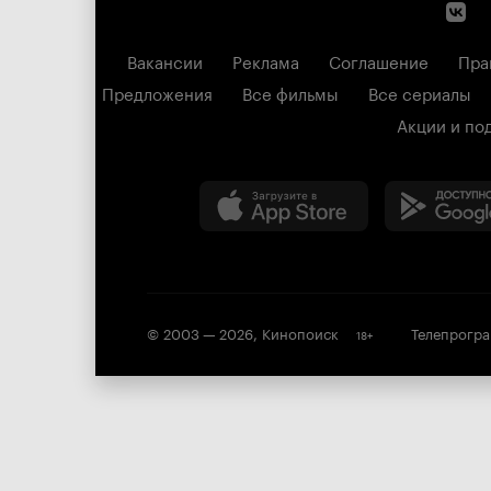
Вакансии
Реклама
Соглашение
Пра
Предложения
Все фильмы
Все сериалы
Акции и по
© 2003 —
2026
,
Кинопоиск
Телепрогр
18
+