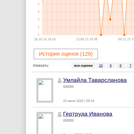
5
4
3
2
1
26.10.24 20:16
23.06.25 19:38
09.12.25 1
История оценок (129)
показать:
все оценки
10
9
8
7
Умлайла Таварсланова
оценки
15 июля 2026 | 09:24
Гертруда Иванова
оценки