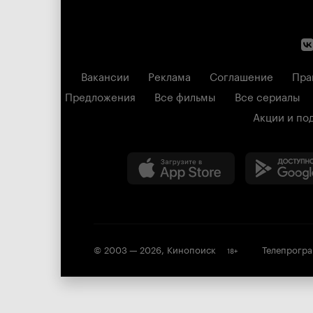
Вакансии
Реклама
Соглашение
Пра
Предложения
Все фильмы
Все сериалы
Акции и по
© 2003 —
2026
,
Кинопоиск
Телепрогр
18
+