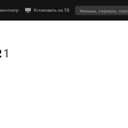
инотеатр
Установить на ТВ
2
1