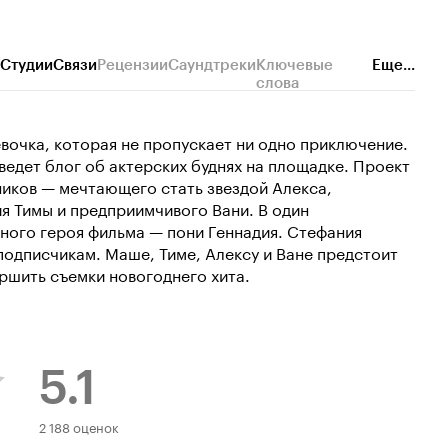
Студии
Связи
Рецензии
Саундтреки
Ключевые
Еще...
слова
вочка, которая не пропускает ни одно приключение.
 ведет блог об актерских буднях на площадке. Проект
иков — мечтающего стать звездой Алекса,
я Тимы и предприимчивого Вани. В один
ного героя фильма — пони Геннадия. Стефания
 подписчикам. Маше, Тиме, Алексу и Ване предстоит
ршить съемки новогоднего хита.
5.1
Рейтинг
2 188 оценок