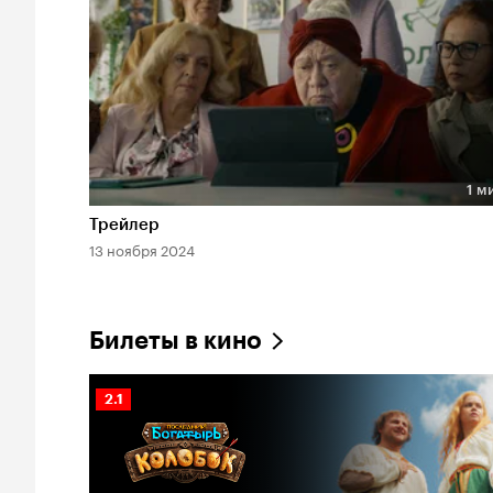
1 м
Длительность 1 мин
Трейлер
13 ноября 2024
Билеты в кино
Рейтинг
2.1
Кинопоиска
2.1