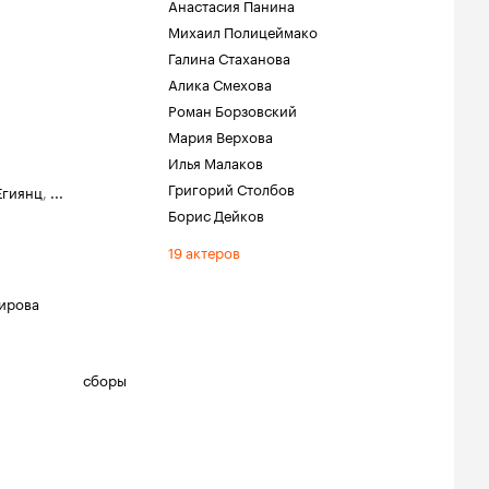
Анастасия Панина
Михаил Полицеймако
Галина Стаханова
Алика Смехова
Роман Борзовский
Мария Верхова
Илья Малаков
Григорий Столбов
Егиянц
,
...
Борис Дейков
19 актеров
ирова
сборы