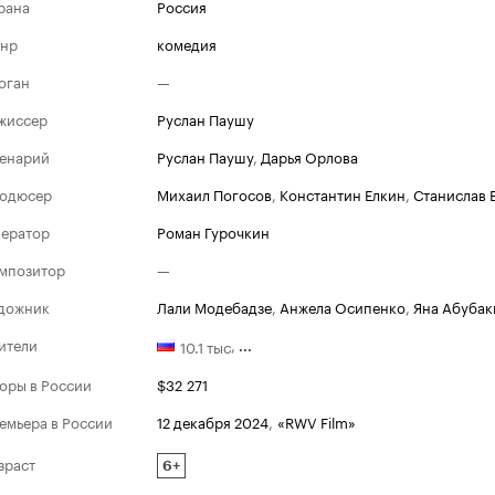
рана
Россия
нр
комедия
оган
—
жиссер
Руслан Паушу
енарий
Руслан Паушу
,
Дарья Орлова
одюсер
Михаил Погосов
,
Константин Елкин
,
Станислав 
ератор
Роман Гурочкин
мпозитор
—
дожник
Лали Модебадзе
,
Анжела Осипенко
,
Яна Абубак
ители
,
...
10.1 тыс
оры в России
$32 271
емьера в России
12 декабря 2024
,
«RWV Film»
зраст
6+