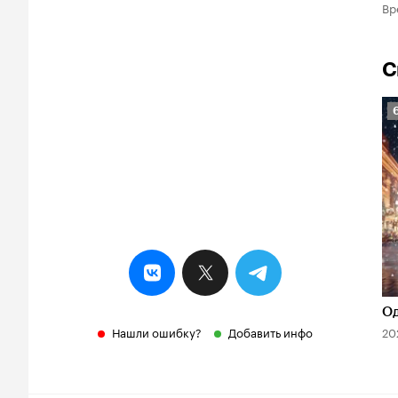
Вр
С
Р
К
6
Од
Нашли ошибку?
Добавить инфо
20