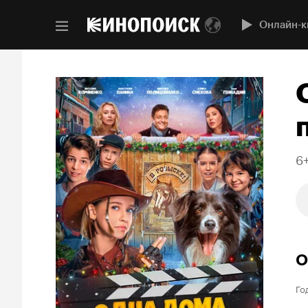
Онлайн-к
6
О
Го