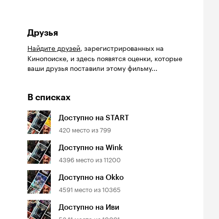
Друзья
Найдите друзей
, зарегистрированных на
Кинопоиске, и здесь появятся оценки, которые
ваши друзья поставили этому фильму...
В списках
Доступно на START
420
место из
799
Доступно на Wink
4396
место из
11200
Доступно на Okko
4591
место из
10365
Доступно на Иви
5341
место из
10091