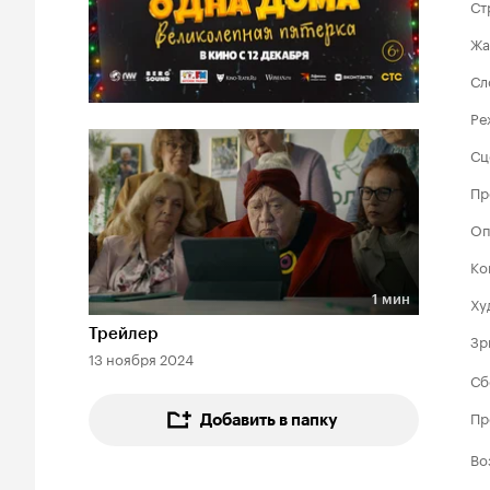
Ст
Жа
Сл
Ре
Сц
Пр
Оп
Ко
1 мин
Ху
Длительность 1 мин
Трейлер
Зр
13 ноября 2024
Сб
Пр
Добавить в папку
Во