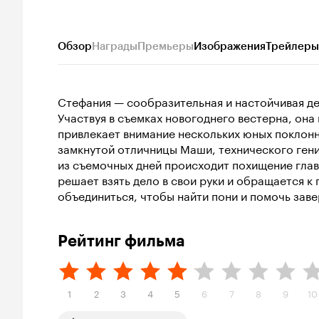
Обзор
Награды
Премьеры
Изображения
Трейлеры
Стефания — сообразительная и настойчивая де
Участвуя в съемках новогоднего вестерна, она
привлекает внимание нескольких юных поклонн
замкнутой отличницы Маши, технического гени
из съемочных дней происходит похищение глав
решает взять дело в свои руки и обращается к
объединиться, чтобы найти пони и помочь заве
Рейтинг фильма
1
2
3
4
5
6
7
8
9
10