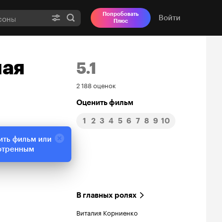
Попробовать
Войти
Плюс
ная
5.1
Рейтинг
2 188 оценок
Кинопоиска
Оценить фильм
1
2
3
4
5
6
7
8
9
10
5.1
ить фильм или
отренным
В главных ролях
Виталия Корниенко