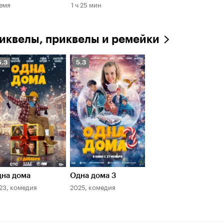
емя
1 ч 25 мин
иквелы, приквелы и ремейки
ейтинг
Рейтинг
6.3
5.3
инопоиска
Кинопоиска
.3
5.3
на дома
Одна дома 3
23, комедия
2025, комедия