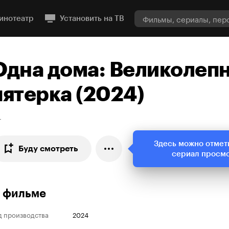
инотеатр
Установить на ТВ
Одна дома: Великолеп
пятерка (2024)
+
Здесь можно отмет
Буду смотреть
сериал просм
 фильме
д производства
2024