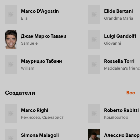
Marco D'Agostin
Elide Bertani
Elia
Grandma Maria
Джан Марко Тавани
Luigi Gandolfi
Samuele
Giovanni
Маурицио Табани
Rossella Torri
William
Maddalena's frien
Создатели
Все
Marco Righi
Roberto Rabitti
Режиссёр, Сценарист
Композитор
Simona Malagoli
Алессио Валор