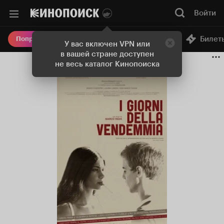
Войти
Онлайн-кинотеатр
Билет
Попробовать Плюс
У вас включен VPN или
в вашей стране доступен
не весь каталог Кинопоиска