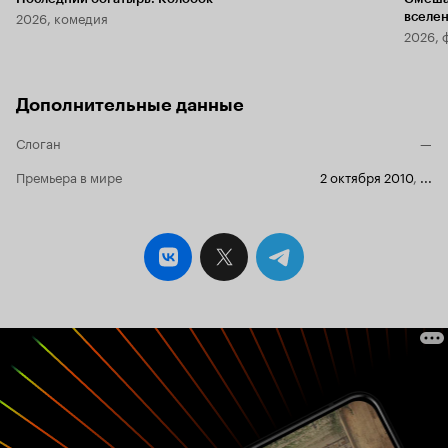
2026, комедия
вселе
2026, 
Дополнительные данные
Слоган
—
Премьера в мире
2 октября 2010
,
...