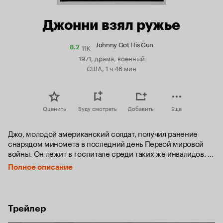
Джонни взял ружье
Johnny Got His Gun
11K
Рейтинг
8.2
Кинопоиска
1971, драма, военный
8.2
США, 1 ч 46 мин
Оценить
Буду смотреть
Добавить
Еще
Джо, молодой американский солдат, получил ранение 
снарядом миномета в последний день Первой мировой 
войны. Он лежит в госпитале среди таких же инвалидов. 
Сохранив способность мыслить, он заново переживает 
Полное описание
свою жизнь через странные мечты и воспоминания, не 
видя различий между сном и явью.
Трейлер