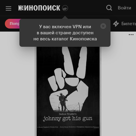
Войти
Онлайн-кинотеатр
Билет
Попробовать Плюс
У вас включен VPN или
в вашей стране доступен
не весь каталог Кинопоиска