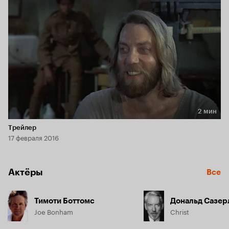
2 мин
Длительность 2 мин
Трейлер
17 февраля 2016
Актёры
Все
Тимоти Боттомс
Дональд Сазер
Joe Bonham
Christ