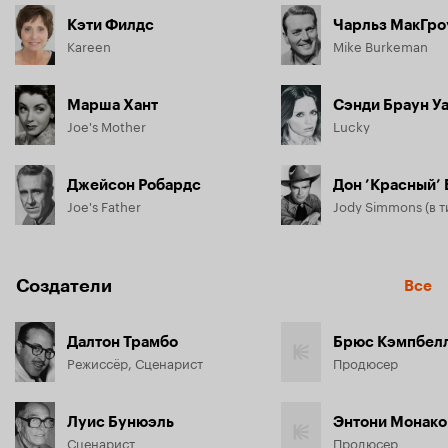
Кэти Филдс
Чарльз МакГро
Kareen
Mike Burkeman
Марша Хант
Сэнди Браун У
Joe's Mother
Lucky
Джейсон Робардс
Дон ’Красный’
Joe's Father
Создатели
Все
Далтон Трамбо
Брюс Кэмпбел
Режиссёр, Сценарист
Продюсер
Луис Бунюэль
Энтони Монако
Сценарист
Продюсер