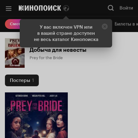
Войти
Онлайн-кинотеатр
Билеты в 
Смотреть кино
У вас включен VPN или
в вашей стране доступен
не весь каталог Кинопоиска
Добыча для невесты
Prey for the Bride
Постеры
1