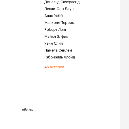
Дональд Сазерленд
Лесли-Энн Даун
Алан Уэбб
»
Малколм Террис
Роберт Лэнг
Майкл Элфик
Уэйн Слип
Памела Сейлем
Гэбриэлль Ллойд
46 актеров
сборы