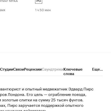
йтинг MPAA
PG
емя
1 ч 50 мин
Студии
Связи
Рецензии
Саундтреки
Ключевые
Еще...
слова
авантюрист и опытный медвежатник Эдвард Пирс
ров Лондона. Его цель — ограбление поезда,
 золотые слитки на сумму 25 тысяч фунтов.
фах, Пирс заручается поддержкой опытного
м начинает действовать.