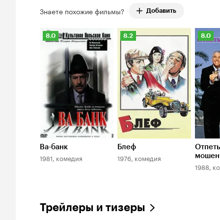
Знаете похожие фильмы?
Добавить
Рейтинг
Рейтинг
Рейти
8.0
8.2
8.0
Кинопоиска
Кинопоиска
Киноп
8.0
8.2
8.0
Ва-банк
Блеф
Отпет
мошен
1981, комедия
1976, комедия
1988, к
Трейлеры и тизеры