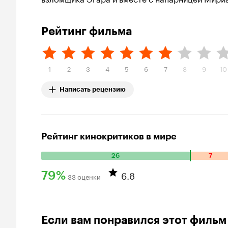
Рейтинг фильма
1
2
3
4
5
6
7
8
9
10
Написать рецензию
Рейтинг кинокритиков в мире
26
7
Количество положительных оценок: 26. Количество отрица
6.8
79%
33 оценки
Рейтинг Кинопоиска 79%
Если вам понравился этот фильм