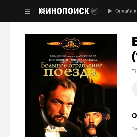
Онлайн-к
Th
О
Го