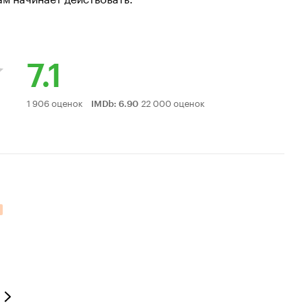
7.1
Рейтинг
1 906 оценок
22 000 оценок
IMDb
:
6.90
Кинопоиска
7.1
тельных оценок: 7.