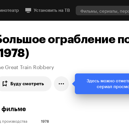
инотеатр
Установить на ТВ
Большое ограбление п
(1978)
e Great Train Robbery
Здесь можно отмет
Буду смотреть
сериал просм
 фильме
д производства
1978