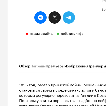
Ре
Вр
Нашли ошибку?
Добавить инфо
Обзор
Награды
Премьеры
Изображения
Трейлеры
1855 год, разгар Крымской войны. Мошенник-
становится своим в среде финансистов и банки
который регулярно перевозит из Англии в Крым
Поскольку слитки перевозятся в надёжных сей
взломщика Эгара и вместе с напарницей Мириа