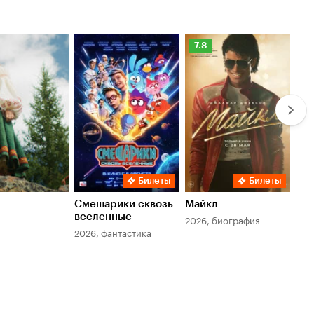
Рейтинг
Ре
7.8
6.
Кинопоиска
Ки
7.8
6.
Билеты
Билеты
Смешарики сквозь
Майкл
Зл
вселенные
мер
2026, биография
2026, фантастика
202