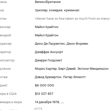
рана
Великобритания
нр
триллер
,
комедия
,
криминал
оган
«Never have so few taken so much from so many
жиссер
Майкл Крайтон
енарий
Майкл Крайтон
одюсер
Дино Де Лаурентис
,
Джон Формен
ератор
Джеффри Ансуорт
мпозитор
Джерри Голдсмит
дожник
Морис Картер
,
Берт Дэвей
,
Энтони Мендельсон
нтаж
Дэвид Брезертон
,
Питер Эллиотт
джет
$6 000 000
оры в США
$13 027 857
емьера в мире
14 декабря 1978
,
...