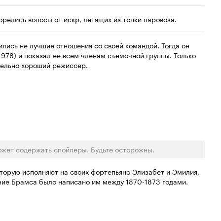
орелись волосы от искр, летящих из топки паровоза.
лись не лучшие отношения со своей командой. Тогда он
978) и показал ее всем членам съемочной группы. Только
тельно хороший режиссер.
ожет содержать спойлеры. Будьте осторожны.
оторую исполняют на своих фортепьяно Элизабет и Эмилия,
дение Брамса было написано им между 1870-1873 годами.