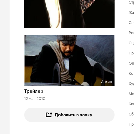
Ст
Жа
Сл
Ре
Сц
Пр
Оп
Ко
3 мин
Ху
Длительность 3 мин
Трейлер
Мо
12 мая 2010
Бю
Сб
Добавить в папку
Пр