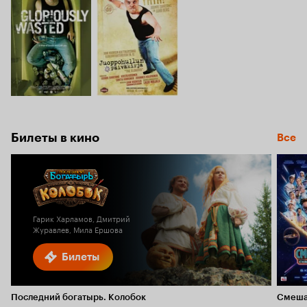
Билеты в кино
Все
Гарик Харламов, Дмитрий
Журавлев, Мила Ершова
Билеты
Последний богатырь. Колобок
Смеша