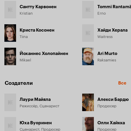
Сантту Карвонен
Tommi Rantamä
Kristian
Erno
Криста Косонен
Хайди Херала
Tiina
Waitress
Йоханнес Холопайнен
Ari Murto
Mikael
Raksamies
Создатели
Все
Лаури Майяла
Алекси Бардю
Режиссёр, Сценарист
Продюсер
Юха Вуоринен
Олли Хайкка
Сценарист, Продюсер
Продюсер