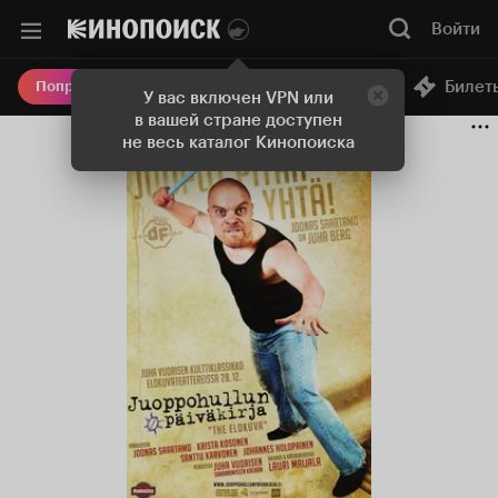
Войти
Онлайн-кинотеатр
Билет
Попробовать Плюс
У вас включен VPN или
в вашей стране доступен
не весь каталог Кинопоиска