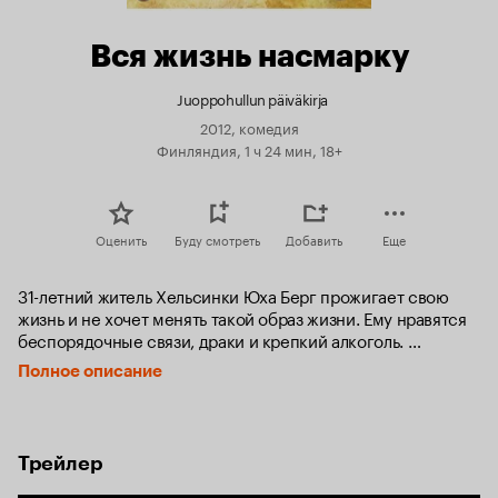
Вся жизнь насмарку
Juoppohullun päiväkirja
2012, комедия
Финляндия, 1 ч 24 мин, 18+
Оценить
Буду смотреть
Добавить
Еще
31-летний житель Хельсинки Юха Берг прожигает свою 
жизнь и не хочет менять такой образ жизни. Ему нравятся 
беспорядочные связи, драки и крепкий алкоголь. 
Но однажды Юха влюбляется в Тиину, руководительницу 
Полное описание
группы анонимных алкоголиков, и ради любви решает 
измениться. Он искренне старается, балансируя между 
старым и новым стилем жизни. Но в процесс исправления 
постоянно вмешивается лучший друг парня Микаэль, 
Трейлер
тунеядец и алкоголик.