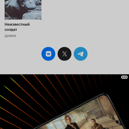
Неизвестный
солдат
драма