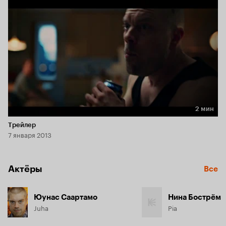
2 мин
Длительность 2 мин
Трейлер
7 января 2013
Актёры
Все
Юунас Саартамо
Нина Бострём
Juha
Pia