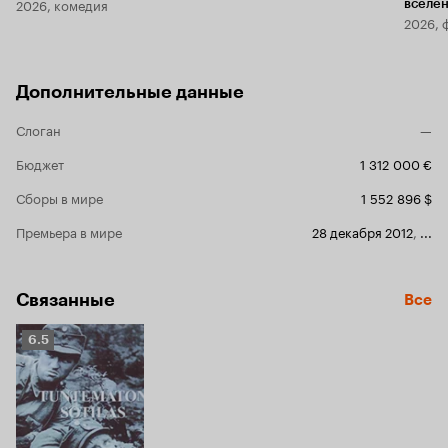
2026, комедия
вселе
2026, 
Дополнительные данные
Слоган
—
Бюджет
1 312 000 €
Сборы в мире
1 552 896 $
Премьера в мире
28 декабря 2012
,
...
Связанные
Все
Рейтинг
6.5
Кинопоиска
6.5