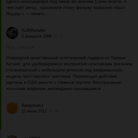
одного киношедевра под таким же именем (сами знаете, о
чем идёт речь) , присвоили этому фильму название «Брат
Якудзы « — ничего...
SuRRender
2 февраля 2009
12:32
Путь самурая
Очередной качественный эстетический подарок от Такеши
Китано, для удобоваримого восприятия штатовским зрителем
стилизованный с небольшим уклоном под американскую
модель гангстерского триллера. Перемещая действие
картины в США вместе с главным героем, бесстрашным
японским мафиози, неожиданно оказавшимся...
Кинопоиск
21 июня 2012
17:49
...