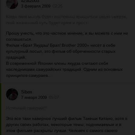
azat2003
3 февраля 2009
02:25
Когда твоя мысль будет постоянно вращаться около смерти,
твой жизненный путь будет прям и прост
Прошу учесть, что это частное мнение, и вы можете с ним не
соглашаться.
Фильм «Брат Якудзы/ Брат/ Brother 2000» несёт в себе
культурный посыл, это фильм об обреченности старых
традиций.
В современной Японии члены якудза считают себя
наследниками самурайских традиций. Одним из основных
принципов самураев...
Sibax
7 января 2009
05:07
Истинный самурай!!!
Это все таки наверное лучший фильм Такеши Китано, хотя в
других своих работах, некоторые темы, поднимаемые и в
этом фильме раскрыты лучше. Человек с самого своего