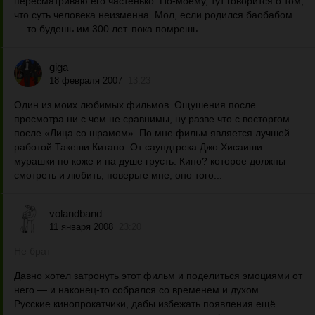
пересматриваю его частенько. По-моему, тут говорится о том,
что суть человека неизменна. Мол, если родился баобабом
— то будешь им 300 лет. пока помрешь....
giga
18 февраля 2007
13:23
Один из моих любимых фильмов. Ощушения после
просмотра ни с чем не сравнимы, ну разве что с восторгом
после «Лица со шрамом». По мне фильм является лучшей
работой Такеши Китано. От саундтрека Джо Хисаиши
мурашки по коже и на душе грусть. Кино? которое должны
смотреть и любить, поверьте мне, оно того...
volandband
11 января 2008
23:20
Не брат
Давно хотел затронуть этот фильм и поделиться эмоциями от
него — и наконец-то собрался со временем и духом.
Русские кинопрокатчики, дабы избежать появления ещё