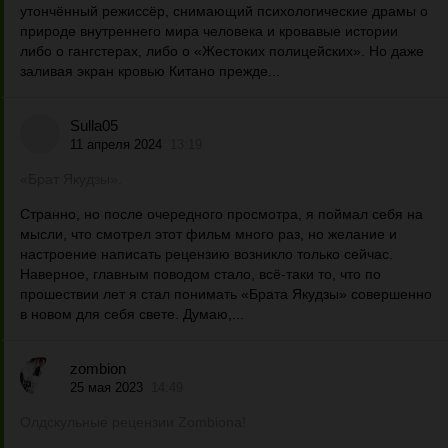
утончённый режиссёр, снимающий психологические драмы о
природе внутреннего мира человека и кровавые истории
либо о гангстерах, либо о «Жестоких полицейских». Но даже
заливая экран кровью Китано прежде...
Sulla05
11 апреля 2024
13:19
«Брат Якудзы».
Странно, но после очередного просмотра, я поймал себя на
мысли, что смотрел этот фильм много раз, но желание и
настроение написать рецензию возникло только сейчас.
Наверное, главным поводом стало, всё-таки то, что по
прошествии лет я стал понимать «Брата Якудзы» совершенно
в новом для себя свете. Думаю,...
zombion
25 мая 2023
14:49
Олдскульные рецензии Zombiona!