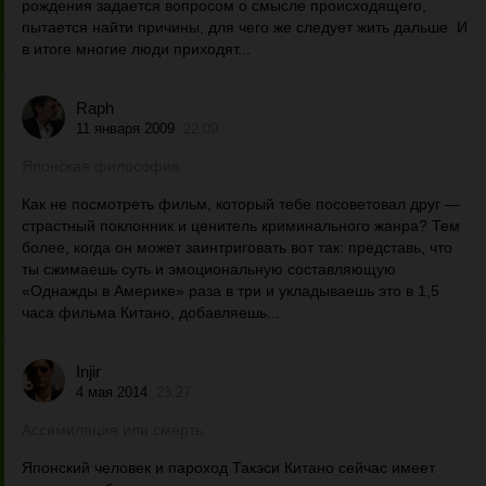
рождения задается вопросом о смысле происходящего,
пытается найти причины, для чего же следует жить дальше. И
в итоге многие люди приходят...
Raph
11 января 2009
22:09
Японская философия
Как не посмотреть фильм, который тебе посоветовал друг —
страстный поклонник и ценитель криминального жанра? Тем
более, когда он может заинтриговать вот так: представь, что
ты сжимаешь суть и эмоциональную составляющую
«Однажды в Америке» раза в три и укладываешь это в 1,5
часа фильма Китано, добавляешь...
Injir
4 мая 2014
23:27
Ассимиляция или смерть
Японский человек и пароход Такэси Китано сейчас имеет