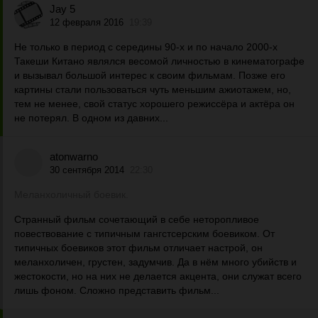
Jay 5
12 февраля 2016
19:39
Не только в период с середины 90-х и по начало 2000-х
Такеши Китано являлся весомой личностью в кинематографе
и вызывал большой интерес к своим фильмам. Позже его
картины стали пользоваться чуть меньшим ажиотажем, но,
тем не менее, свой статус хорошего режиссёра и актёра он
не потерял. В одном из давних...
atonwarno
30 сентября 2014
22:30
Меланхоличный боевик.
Странный фильм сочетающий в себе неторопливое
повествование с типичным гангстсерским боевиком. От
типичных боевиков этот фильм отличает настрой, он
меланхоличен, грустен, задумчив. Да в нём много убийств и
жестокости, но на них не делается акцента, они служат всего
лишь фоном. Сложно представить фильм...