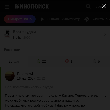
Войти
Онлайн-кинотеатр
Билеты в 
Смотреть кино
Брат якудзы
Brother
2000
Рецензии
28
22
1
5
92%
Bitterhowl
16 мая 2007
22:12
Цельнометаллический якудза
Первый фильм, который я видел у Китано. Теперь это один из
моих любимых режиссеров, давно и надолго.
Не скажу, что это мой любимый фильм у него, но