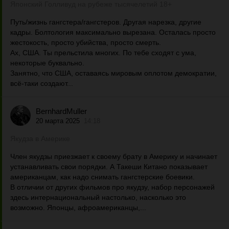
Японский Голливуд на рубеже тысячелетий 18+
Путь/жизнь гангстера/гангстеров. Другая нарезка, другие
кадры. Болтология максимально вырезана. Осталась просто
жестокость, просто убийства, просто смерть.
Ах, США. Ты прельстила многих. По тебе сходят с ума,
некоторые буквально.
Занятно, что США, оставаясь мировым оплотом демократии,
всё-таки создают...
BernhardMuller
20 марта 2025
14:18
Якудза в Америке
Член якудзы приезжает к своему брату в Америку и начинает
устанавливать свои порядки. А Такеши Китано показывает
американцам, как надо снимать гангстерские боевики.
В отличии от других фильмов про якудзу, набор персонажей
здесь интернациональный настолько, насколько это
возможно. Японцы, афроамериканцы,...