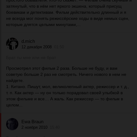
простого обывателя. Кто-то скажет: — Фильм очень скучный и
затянутый, что в нём нет яркого экшена, который присущ
боевикам и детективам. Фильм действительно длинный и я
не всегда мог понять режиссёрские ходы в виде немых сцен,
которые длятся целыми минутами,...
d.mich
12 декабря 2008
01:50
Брат ты мне или не брат
Просмотрел этот фильм 2 раза. Больше не буду, и вам
советую больше 2 раз не смотреть. Ничего нового в нем не
найдете.
1. Китано. Пишут, мол, великолепный актер, режиссер и т. д.,
т. п. Как актер — ну он только порадовал своей улыбкой в
этом фильме и все… А жаль. Как режиссер — то фильм в
целом...
Ewa Braun
2 ноября 2010
15:40