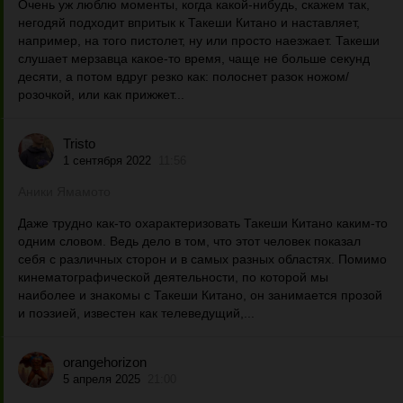
Очень уж люблю моменты, когда какой-нибудь, скажем так,
негодяй подходит впритык к Такеши Китано и наставляет,
например, на того пистолет, ну или просто наезжает. Такеши
слушает мерзавца какое-то время, чаще не больше секунд
десяти, а потом вдруг резко как: полоснет разок ножом/
розочкой, или как прижжет...
Tristo
1 сентября 2022
11:56
Аники Ямамото
Даже трудно как-то охарактеризовать Такеши Китано каким-то
одним словом. Ведь дело в том, что этот человек показал
себя с различных сторон и в самых разных областях. Помимо
кинематографической деятельности, по которой мы
наиболее и знакомы с Такеши Китано, он занимается прозой
и поэзией, известен как телеведущий,...
orangehorizon
5 апреля 2025
21:00