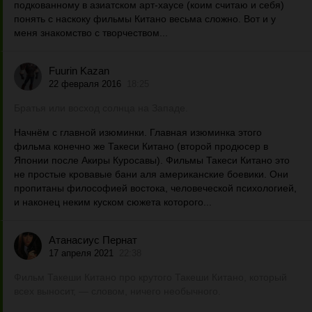
подкованному в азиатском арт-хаусе (коим считаю и себя)
понять с наскоку фильмы Китано весьма сложно. Вот и у
меня знакомство с творчеством...
Fuurin Kazan
22 февраля 2016
18:25
Братья или восход солнца на Западе.
Начнём с главной изюминки. Главная изюминка этого
фильма конечно же Такеси Китано (второй продюсер в
Японии после Акиры Куросавы). Фильмы Такеси Китано это
не простые кровавые бани аля американские боевики. Они
пропитаны философией востока, человеческой психологией,
и наконец неким куском сюжета которого...
Атанасиус Пернат
17 апреля 2021
22:38
Фильм Такеши Китано про крутого Такеши Китано, который
всех выносит, — словом, ничего необычного.