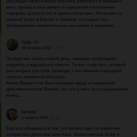
репутацию безусловного классика азиатского и мирового
кино, однако в свое время он находился в положении
«пророка, которого нет в своем отечестве». Несмотря на
шумный успех в Европе и Америке, на родине его
воспринимали исключительно как комика и шоумена,...
Stalk-74
19 октября 2010
18:57
Прежде чем начать новый день, самураю необходимо
подумать о ждущей его смерти. Только тогда путь, который
был выбран для себя, приведет к постижении очередной
ступени жизненной ипостаси.
Аники Ямамото не был самураем ввиду исторической
действительности Японии. Но суть у него была самурайская.
Конец...
berikdd
1 апреля 2006
22:52
Ещё раз убеждаюсь в том, что Китано один из наиболее
интересных деятелей кино Азии. Великолепный актёр и