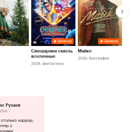
Билеты
Билеты
Смешарики сквозь
Майкл
Зл
вселенные
мер
2026, биография
2026, фантастика
202
ис Рузаев
 Out
 столько хоррор,
ллер с
ескими