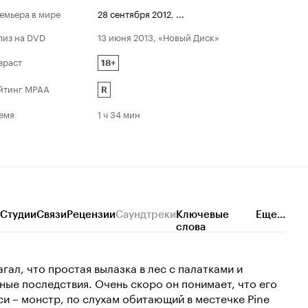
емьера в мире
28 сентября 2012
,
...
лиз на DVD
13 июня 2013, «Новый Диск»
зраст
18+
йтинг MPAA
R
емя
1 ч 34 мин
Студии
Связи
Рецензии
Саундтреки
Ключевые
Еще...
слова
гал, что простая вылазка в лес с палатками и
ые последствия. Очень скоро он понимает, что его
и – монстр, по слухам обитающий в местечке Pine