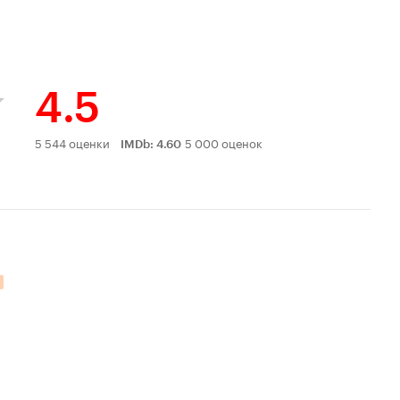
4.5
Рейтинг
5 544 оценки
5 000 оценок
IMDb
:
4.60
Кинопоиска
4.5
ельных оценок: 1.