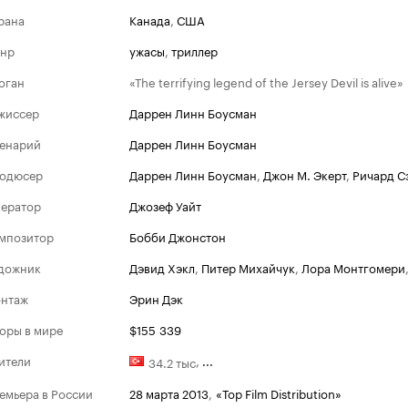
рана
Канада
,
США
нр
ужасы
,
триллер
оган
«The terrifying legend of the Jersey Devil is alive»
жиссер
Даррен Линн Боусман
енарий
Даррен Линн Боусман
одюсер
Даррен Линн Боусман
,
Джон М. Экерт
,
Ричард С
ератор
Джозеф Уайт
мпозитор
Бобби Джонстон
дожник
Дэвид Хэкл
,
Питер Михайчук
,
Лора Монтгомери
нтаж
Эрин Дэк
оры в мире
$155 339
ители
,
...
34.2 тыс
емьера в России
28 марта 2013
,
«Top Film Distribution»