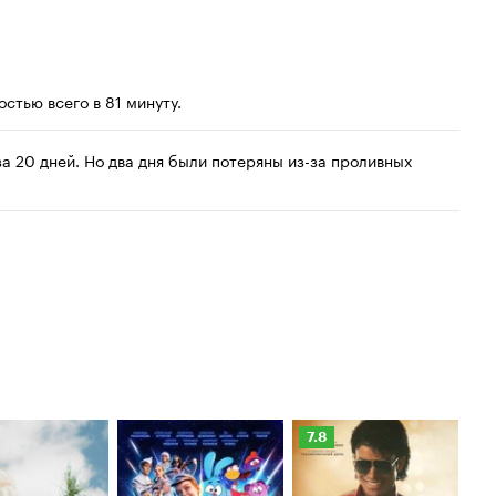
стью всего в 81 минуту.
а 20 дней. Но два дня были потеряны из-за проливных
Рейтинг
Ре
7.8
6.
Кинопоиска
Ки
7.8
6.