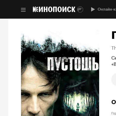
Онлайн-к
Th
С
«
О
Го