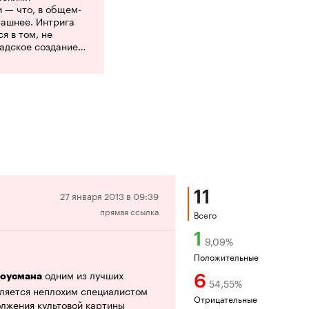
 — что, в общем-
рашнее. Интрига
я в том, не
 адское создание
ий главы
 отец здесь
о теряет разум, и
о самого конца
яжение, пугая
м, что все
уемые зверства
я рациональнее,
и монстра из
ашилки.
11
Отрицательная
27 января 2013 в 09:39
прямая ссылка
рецензия
Всего
1
9,09
%
Положительные
одним из лучших
6
Боусмана
54,55
%
вляется неплохим специалистом
Отрицательные
олжения культовой картины