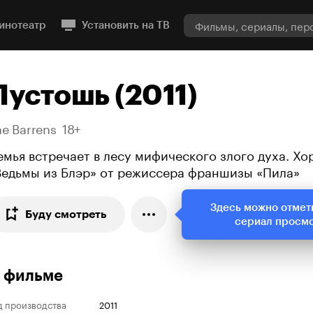
инотеатр
Установить на ТВ
Пустошь (2011)
e Barrens
18+
емья встречает в лесу мифического злого духа. Хо
Ведьмы из Блэр» от режиссера франшизы «Пила»
Здесь можно отмет
Буду смотреть
сериал просм
 фильме
д производства
2011