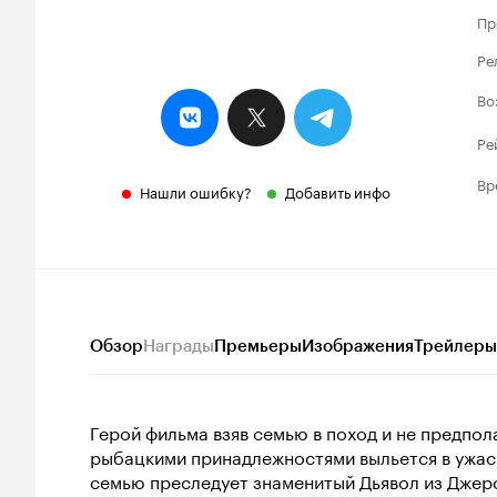
Пр
Ре
Во
Ре
Вр
Нашли ошибку?
Добавить инфо
Обзор
Награды
Премьеры
Изображения
Трейлеры
Герой фильма взяв семью в поход и не предпола
рыбацкими принадлежностями выльется в ужасн
семью преследует знаменитый Дьявол из Джерс