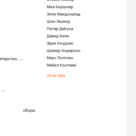
Миа Киршнер
Элли Макдональд
Шон Эшмор
Питер ДаКуна
Дэвид Кили
Эрик Кнудсен
Шамир Андерсон
Макс Топплин
эперстин
,
...
Майкл Коупмен
24 актера
,
...
сборы