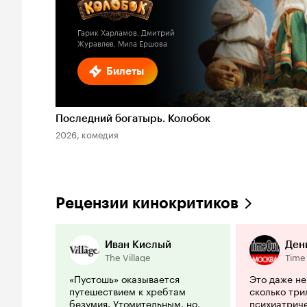
Гарик Харламов, Дмитрий
Журавлев, Мила Ершова
Билеты
Последний богатырь. Колобок
2026, комедия
Рецензии кинокритиков
Иван Кислый
Ден
The Village
Time
«Пустошь» оказывается
Это даже не
путешествием к хребтам
сколько три
безумия. Утомительным, но,
психиатрич