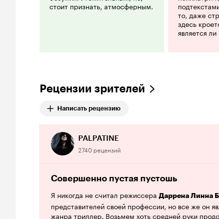
стоит признать, атмосферным.
подтекстами
то, даже ст
здесь кроетс
является ли
галлюцинац
семейства —
стремительн
«Пустошь» д
держит напр
мыслью о то
Рецензии зрителей
демонстрир
объясняютс
Написать рецензию
чем деяниям
детской стр
PALPATINE
2740 рецензий
Совершенно пустая пустошь
Я никогда не считал режиссера
Даррена Линна 
представителей своей профессии, но все же он я
жанра триллер. Возьмем хоть средней руки прод