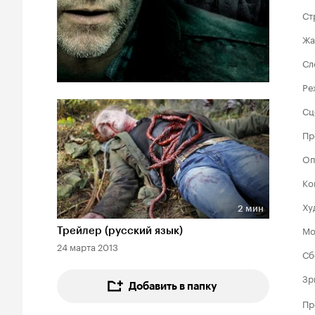
Ст
Жа
Сл
Ре
Сц
Пр
Оп
Ко
Ху
2 мин
Длительность 2 мин
Мо
Трейлер (русский язык)
24 марта 2013
Сб
Зр
Добавить в папку
Пр