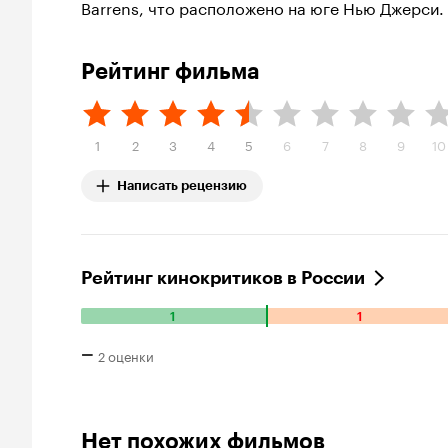
Barrens, что расположено на юге Нью Джерси.
Рейтинг фильма
1
2
3
4
5
6
7
8
9
10
Написать рецензию
Рейтинг кинокритиков в России
1
1
Количество положительных оценок: 1. Количество отрицат
–
2 оценки
Нет похожих фильмов