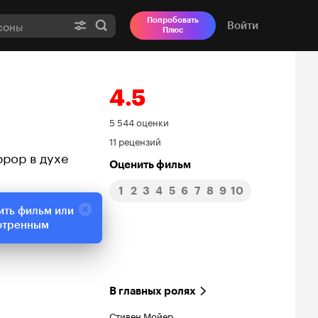
Попробовать
Войти
Плюс
4.5
Рейтинг
5 544 оценки
11 рецензий
Кинопоиска
ррор в духе
Оценить фильм
4.5
1
2
3
4
5
6
7
8
9
10
ить фильм или
отренным
В главных ролях
Стивен Мойер