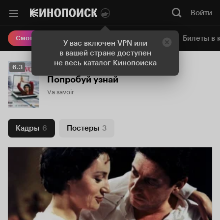
Войти
Онлайн-кинотеатр
Билеты в 
Смотреть кино
У вас включен VPN или
в вашей стране доступен
не весь каталог Кинопоиска
Рейтинг
6.3
Кинопоиска
Попробуй узнай
6.3
Va savoir
Кадры
6
Постеры
3