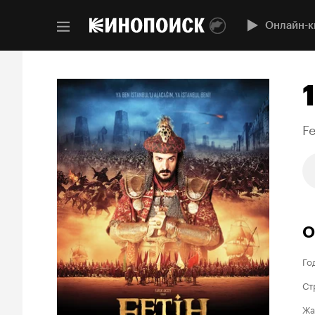
Онлайн-к
Fe
О
Го
Ст
Жа