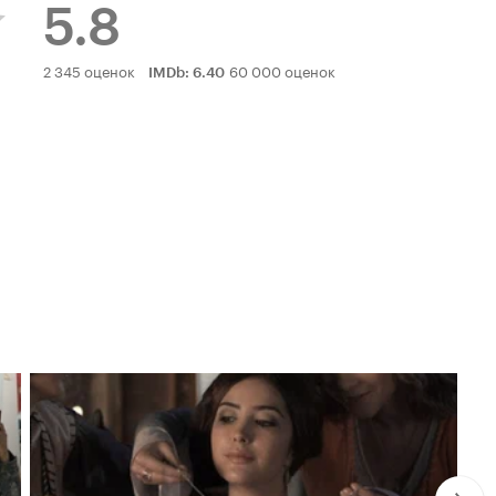
5.8
Рейтинг
2 345 оценок
60 000 оценок
IMDb
:
6.40
Кинопоиска
5.8