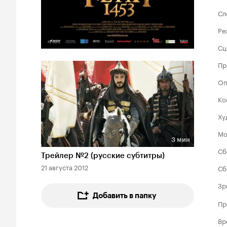
Сл
Ре
Сц
Пр
Оп
Ко
Ху
Мо
3 мин
Длительность 3 мин
Сб
Трейлер №2 (русские субтитры)
21 августа 2012
Сб
Зр
Добавить в папку
Пр
Вр