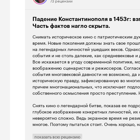
73 рецензии
'Хезболла', и 'Братья-мусульмане'!) было бы нераз
остальном 'цивилизованном мире' картину воспри
откровенно враждебно. Сообщается о резких выс
Падение Константинополя в 1453г: вз
организаций против демонстрации фильма (особен
Часть фактов нагло скрыта.
'понравился' на Балканах, в Болгарии, Греции, ис
Снимать историческое кино с патриотическим ду
400-летнего османского ига). Ещё бы христианам
время. Новые поколения должны знать свое прошл
вторжение турок на Европейский континент в фил
на легендарных личностей ушедших веков. Однако,
'свыше'(султану во сне привиделся, кажется, сам 
события и не столь далекие, как средневековье и
Костантинополь; интересно, кто привиделся Напол
Все искажается в угоду современной политике, м
младшему?) и великое благо для всех тамошних 
воображению сценаристов и режиссеров. Согласе
кощунственно выглядит сцена с приходом в право
события многовековой давности не возможно, да и
добродетеля, милостиво разрешившего людям сле
историческую правду, зафиксированную во многих
руки девочку в луче света, которая обняла его как
причем многонациональных, что исключает подло
их, после его ухода, вырезали его янычары и баш
собственного осмысления просто преступление. 
девочку?). Зато родимая Турция по картине чуть с
всю 'кассу', да с огромной прибылью... Вот и полу
Снять кино о легендарной битве, показав ее подр
пользования'. Хотя даже на родине ей досталось 
глубокое изображение конкретных личностей, их 
неточности и несоответствия. Мне, например, по
невероятно сложно. Ведь экранное время не рези
начале) молодого султана на мечах- оружии, чуж
многое. Поэтому пытаться стоит. Очень хорошо, н
сабля!). И что это за фантастическую суперпушку
Бондарчуку в эго эпическом фильме «Ватерлоо». 
превосходящую гораздо более позднюю Царь-пушку
была, но получился лишь пафос. Хотя, возможно,
разу не выстрелила, а была лишь декоративным '
показать всю рецензию