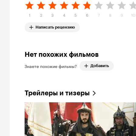
1
2
3
4
5
6
7
8
9
10
Написать рецензию
Нет похожих фильмов
Знаете похожие фильмы?
Добавить
Трейлеры и тизеры