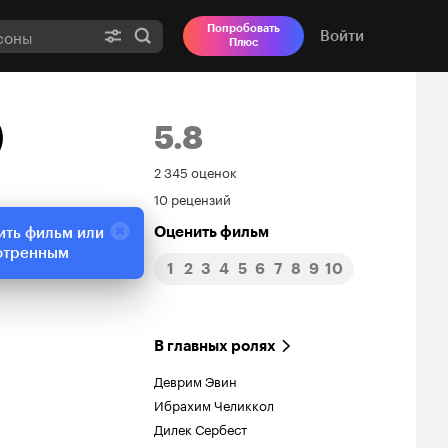
Попробовать
Войти
Плюс
)
5.8
Рейтинг
2 345 оценок
10 рецензий
Кинопоиска
Оценить фильм
ить фильм или
5.8
отренным
1
2
3
4
5
6
7
8
9
10
В главных ролях
Деврим Эвин
Ибрахим Челиккол
Дилек Сербест