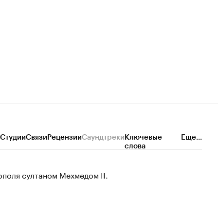
Студии
Связи
Рецензии
Саундтреки
Ключевые
Еще...
слова
ополя султаном Мехмедом II.