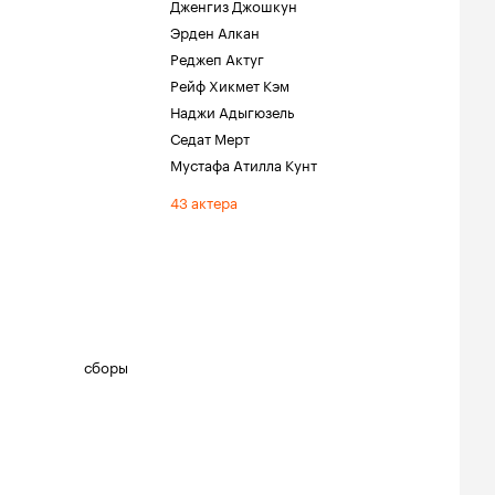
Дженгиз Джошкун
Эрден Алкан
Реджеп Актуг
Рейф Хикмет Кэм
Наджи Адыгюзель
Седат Мерт
Мустафа Атилла Кунт
43 актера
сборы