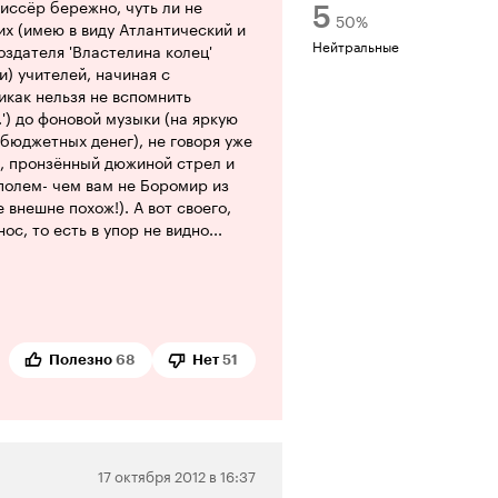
жиссёр бережно, чуть ли не
5
50
%
х (имею в виду Атлантический и
Нейтральные
оздателя 'Властелина колец'
) учителей, начиная с
икак нельзя не вспомнить
.') до фоновой музыки (на яркую
 бюджетных денег), не говоря уже
н, пронзённый дюжиной стрел и
полем- чем вам не Боромир из
 внешне похож!). А вот своего,
с, то есть в упор не видно...
о про неё прочитал. Оказывается,
ьм в истории турецкого кино,
ов пиастров, простите,
ивудскую. Вот только сделать
тка Османской империи не
Полезно
68
Нет
51
только немногие мусульмане да
атам, после 11 сентября, войны в
тации с 'упёртым' исламским
ание мусульманами земель
временам) возгласы 'Аллах
Нейтральная
17 октября 2012 в 16:37
и'- вот вам и 'Аль Каида', и