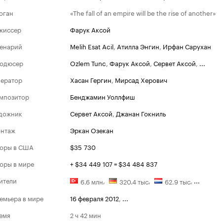
оган
«The fall of an empire will be the rise of another»
жиссер
Фарук Аксой
енарий
Melih Esat Acil
,
Атилла Энгин
,
Ирфан Сарухан
одюсер
Ozlem Tunc
,
Фарук Аксой
,
Сервет Аксой
,
...
ератор
Хасан Гергин
,
Мирсад Херович
мпозитор
Бенджамин Уоллфиш
дожник
Сервет Аксой
,
Джанан Гокниль
нтаж
Эркан Озекан
оры в США
$35 730
оры в мире
+ $34 449 107 = $34 484 837
ители
,
,
,
...
6.6 млн
320.4 тыс
62.9 тыс
емьера в мире
16 февраля 2012
,
...
емя
2 ч 42 мин