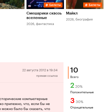
Билеты
Билеты
Смешарики сквозь
Майкл
Зл
вселенные
мер
2026, биография
2026, фантастика
202
10
Отрицательная
22 августа 2012 в 19:34
прямая ссылка
рецензия
Всего
2
20
%
Положительные
 исторические компьютерные
3
30
%
ко прилежно, что, если бы не
Отрицательные
о можно было бы сказать, что