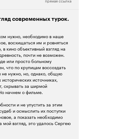
прямая ссылка
рецензия
умно и... небезопасно. В
няли настороженно, а то и
туплениях христианских
гляд современных турок.
но же он, наверное,
пытавших на себе все 'прелести'
хом нужно, необходимо в наше
 не протестовать, когда
ое, восхищаться им и ровняться
ьме показано как инициатива
 в кино объективный взгляд на
Аллах, который нацелил его на
 древность, почти не возможен.
еону, Гитлеру и Бушу-
оде или просто больному
народов (совершенно
н, что по крупицам воссоздать
славный храм султана-
 не нужно, но, однако, общую
довать своей вере и взявшего на
 исторических источниках,
 нового Христа; вопрос: всех ли
г, скрывать за ширмой
ибузуки или пощадили хотя бы эту
Но начнем о фильме.
 ума не сошла и сделала ей почти
чилось, что она- 'для внутреннего
обности и не упустить за этим
за всякие исторические
судеб и осмыслить их поступки
казалось странным фехтование (в
новое, а показать необходимо
дом мусульманскому миру (только
а мой взгляд, это удалось Сергею
, размерами во много раз
В «1453: завоевание» попытка
 (которая, как известно, ни
 такая канва фильма задумывалась
чудом света') сотворили беглый