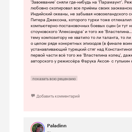
'Завоевание' сняли где-нибудь на 'Парамаунт'. Ре
любовно скопировал все приёмы своих заокеански
Индийский океаны, не забывая новозеландского с
Питера Джексона, которого турки тоже отлекалили
компьютерно-постановочных боевых сцен (и тут н
стоуновского 'Александра' и того же 'Властелина..
тему композитору не хватило то ли таланта, то ли
о целом ряде конкретных эпизодов (в финале вои
устанавливающий турецкий стяг над Константино
первой части всё того же 'Властелина колец', даже
авторского у режиссёра Фарука Аксоя- с гулькин но
Но это ещё не главная беда картины. Я тут кое-чт
'1453. Завоевание'- едва ли не самый дорогой фил
показать всю рецензию
причём визуальная отдача от вложения 17 миллион
долларов, намного превосходит аналогичную голл
'родимый' блокбастер мировым у скромного оста
Добавить комментарий
получилось. В США его, как говорят, посмотрели 
этнические турки. Хорошо, хоть они, поскольку Шт
Ираке и Афганистане и продолжающейся конфрон
миром демонстрировать на своих экранах завоев
'неверных' под 'террористические' (по нынешним 
Paladinn
велик!' (дайте актёрам вместо сабель в руки 'калаш