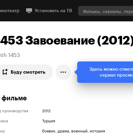
инотеатр
Установить на ТВ
1453 Завоевание (2012
tih 1453
Здесь можно отмет
Буду смотреть
сериал просм
 фильме
д производства
2012
рана
Турция
нр
боевик
,
драма
,
военный
,
история