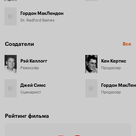
Гордон МакЛендон
Dr. Radford Baines
Создатели
Все
Рэй Келлогг
Кен Кертис
Режиссёр
Продюсер
Джей Симс
Гордон МакЛе
Сценарист
Продюсер
Рейтинг фильма