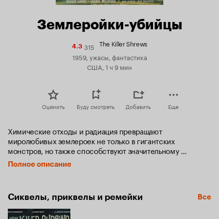
Землеройки-убийцы
The Killer Shrews
315
Рейтинг
4.3
Кинопоиска
1959, ужасы, фантастика
4.3
США, 1 ч 9 мин
Оценить
Буду смотреть
Добавить
Еще
Химические отходы и радиация превращают 
миролюбивых землероек не только в гигантских 
монстров, но также способствуют значительному 
повышению их интеллекта. После того, как они съедают 
Полное описание
всех животных на острове, у них не остается другого 
выбора, как питаться людьми...
Сиквелы, приквелы и ремейки
Все