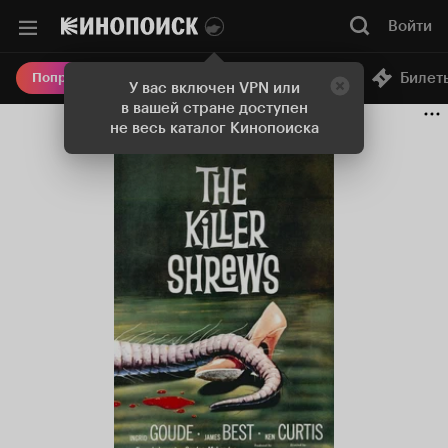
Войти
Онлайн-кинотеатр
Билет
Попробовать Плюс
У вас включен VPN или
в вашей стране доступен
не весь каталог Кинопоиска