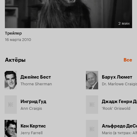
2 мин
Длительность 2 мин
Трейлер
16 марта 2010
Актёры
Все
Джеймс Бест
Барух Люмет
Thorne Sherman
Dr. Marlowe Craigi
Ингрид Гуд
Джадж Генри 
Ann Craigis
'Rook' Griswold
Кен Кертис
Альфредо ДеС
Jerry Farrell
Mario (в титрах: A