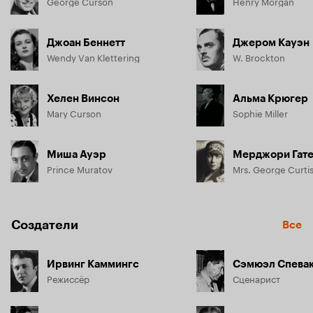
George Curson
Henry Morgan
Джоан Беннетт
Джером Кауэн
Wendy Van Klettering
W. Brockton
Хелен Винсон
Альма Крюгер
Mary Curson
Sophie Miller
Миша Ауэр
Мерджори Гат
Prince Muratov
Mrs. George Curt
Создатели
Все
Ирвинг Каммингс
Сэмюэл Спева
Режиссёр
Сценарист