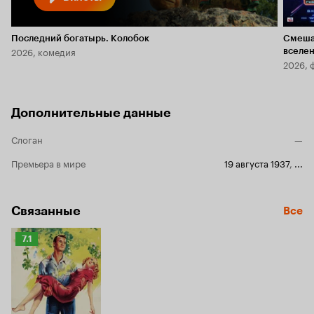
Последний богатырь. Колобок
Смеша
2026, комедия
вселе
2026, 
Дополнительные данные
Слоган
—
Премьера в мире
19 августа 1937
,
...
Связанные
Все
Рейтинг
7.1
Кинопоиска
7.1