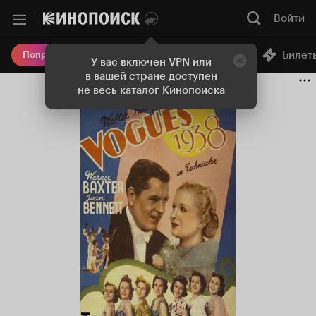
Войти
Онлайн-кинотеатр
Билет
Попробовать Плюс
У вас включен VPN или
в вашей стране доступен
не весь каталог Кинопоиска