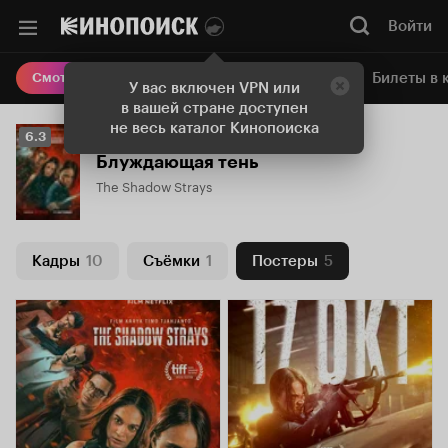
Войти
Онлайн-кинотеатр
Билеты в 
Смотреть кино
У вас включен VPN или
в вашей стране доступен
не весь каталог Кинопоиска
Рейтинг
6.3
Кинопоиска
Блуждающая тень
6.3
The Shadow Strays
Кадры
10
Съёмки
1
Постеры
5