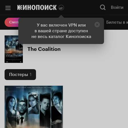
Войти
Онлайн-кинотеатр
Билеты в 
Смотреть кино
У вас включен VPN или
в вашей стране доступен
не весь каталог Кинопоиска
The Coalition
Постеры
1