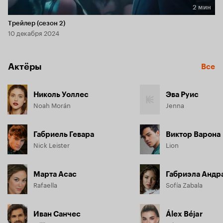
2 мин
Длительность 2 мин
Трейлер (сезон 2)
10 декабря 2024
Актёры
Все
Николь Уоллес
Эва Руис
Noah Morán
Jenna
Габриель Гевара
Виктор Варона
Nick Leister
Lion
Марта Асас
Габриэла Андр
Rafaella
Sofía Zabala
Иван Санчес
Álex Béjar