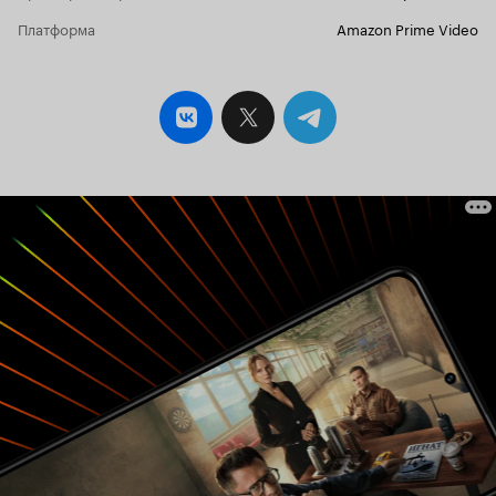
карьера Николаса, всё это в совокупности не
Платформа
Amazon Prime Video
даёт иногда ей эмоционального спокойствия.
Со стороны Николаса тоже не всё так просто,
так как его прошлое вернулось и хочет ему
причинить боль, также его прошлая
зависимость периодически всплывает наружу,
а самое главное - это его отношения с
матерью. Во второстепенных ролях хочу также
отметить Виктора Варона, сыгравшего Лиона,
друга Николаса. Драмы в фильме хватило
сполна, а ближе к концу фильма эмоции
зашкаливали. 'Твоя вина' - эмоциональная
драма показывающая как препятствия стоят на
пути влюблённых.