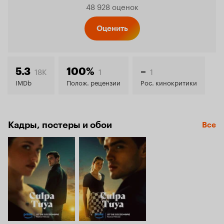
Рейтинг
48 928 оценок
Кинопо
Оценить
6.7
18K
1
1
5.3
100%
–
IMDb
Полож. рецензии
Рос. кинокритики
Кадры, постеры и обои
Все