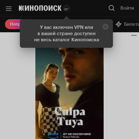
Войти
Онлайн-кинотеатр
Билет
Попробовать Плюс
У вас включен VPN или
в вашей стране доступен
не весь каталог Кинопоиска